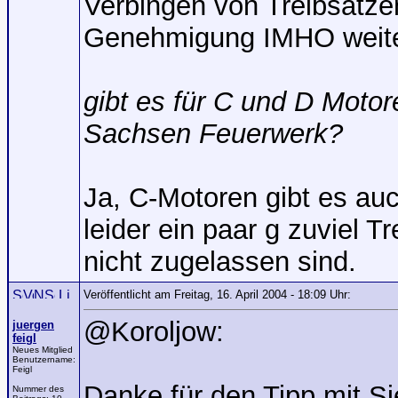
Verbingen von Treibsätz
Genehmigung IMHO weiterh
gibt es für C und D Motor
Sachsen Feuerwerk?
Ja, C-Motoren gibt es au
leider ein paar g zuviel T
nicht zugelassen sind.
Veröffentlicht am Freitag, 16. April 2004 - 18:09 Uhr:
@Koroljow:
juergen
feigl
Neues Mitglied
Benutzername:
Feigl
Danke für den Tipp mit Si
Nummer des