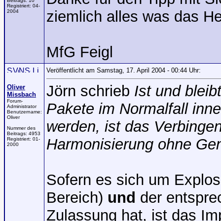
Beitrags:
10
Registriert:
04-
ziemlich alles was das He
2004
MfG Feigl
Veröffentlicht am Samstag, 17. April 2004 - 00:44 Uhr:
Jörn schrieb
Ist und blei
Oliver
Missbach
Forum-
Pakete im Normalfall inne
Administrator
Benutzername:
Oliver
werden, ist das Verbinge
Nummer des
Beitrags:
4953
Harmonisierung ohne Gen
Registriert:
01-
2000
Sofern es sich um Explos
Bereich)
und
der entspre
Zulassung hat, ist das I