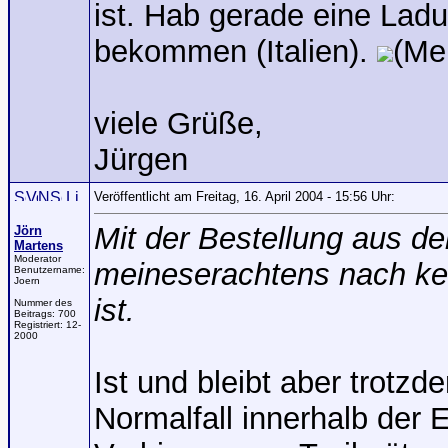
ist. Hab gerade eine Lad
bekommen (Italien).
(Me
viele Grüße,
Jürgen
Veröffentlicht am Freitag, 16. April 2004 - 15:56 Uhr:
Mit der Bestellung aus d
Jörn
Martens
Moderator
meineserachtens nach ke
Benutzername:
Joern
ist.
Nummer des
Beitrags:
700
Registriert:
12-
2000
Ist und bleibt aber trotz
Normalfall innerhalb der 