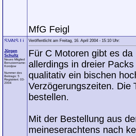
MfG Feigl
Veröffentlicht am Freitag, 16. April 2004 - 15:10 Uhr:
Für C Motoren gibt es d
Jürgen
Schultz
Neues Mitglied
allerdings in dreier Pack
Benutzername:
Koroljow
qualitativ ein bischen ho
Nummer des
Beitrags:
5
Registriert:
03-
Verzögerungszeiten. Die 
2004
bestellen.
Mit der Bestellung aus d
meineserachtens nach ke