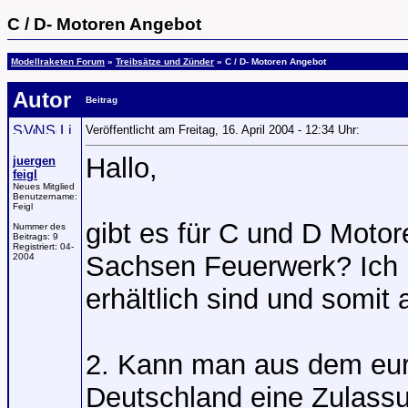
C / D- Motoren Angebot
Modellraketen Forum
»
Treibsätze und Zünder
» C / D- Motoren Angebot
Autor
Beitrag
Veröffentlicht am Freitag, 16. April 2004 - 12:34 Uhr:
Hallo,
juergen
feigl
Neues Mitglied
Benutzername:
Feigl
gibt es für C und D Motor
Nummer des
Beitrags:
9
Registriert:
04-
Sachsen Feuerwerk? Ich m
2004
erhältlich sind und somit
2. Kann man aus dem euro
Deutschland eine Zulass