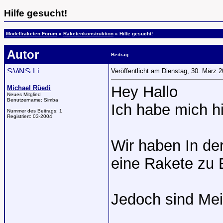
Hilfe gesucht!
Modellraketen Forum
»
Raketenkonstruktion
» Hilfe gesucht!
Autor
Beitrag
Veröffentlicht am Dienstag, 30. März 
Hey Hallo
Michael Rüedi
Neues Mitglied
Benutzername:
Simba
Ich habe mich hi
Nummer des Beitrags:
1
Registriert:
03-2004
Wir haben In d
eine Rakete zu 
Jedoch sind Mei