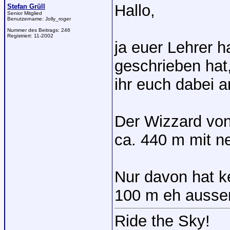
Hallo,
Stefan Grüll
Senior Mitglied
Benutzername:
Jolly_roger
Nummer des Beitrags:
246
Registriert:
11-2002
ja euer Lehrer h
geschrieben hat
ihr euch dabei a
Der Wizzard von
ca. 440 m mit n
Nur davon hat ke
100 m eh ausser
Ride the Sky!