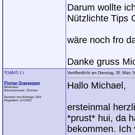
Darum wollte ich
Nützlichte Tips
wäre noch fro da
Danke gruss Mi
Veröffentlicht am Dienstag, 30. März 
Hallo Michael,
Florian Grassegger
Moderator
Benutzername:
Shooter
Nummer des Beitrags:
834
Registriert:
10-2002
ersteinmal herz
*prust* hui, da 
bekommen. Ich 