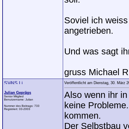
Soviel ich weis
angetrieben.
Und was sagt ih
gruss Michael R
Veröffentlicht am Dienstag, 30. März 
Also wenn ihr in
Julian Geprägs
Senior Mitglied
Benutzername:
Julian
keine Probleme.
Nummer des Beitrags:
733
Registriert:
03-2003
kommen.
Der Selbstbau v