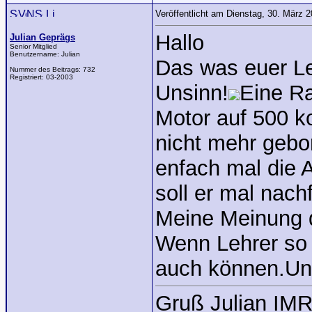
Veröffentlicht am Dienstag, 30. März 
Hallo
Julian Geprägs
Senior Mitglied
Benutzername:
Julian
Das was euer Le
Nummer des Beitrags:
732
Registriert:
03-2003
Unsinn!
Eine Ra
Motor auf 500 k
nicht mehr geb
enfach mal die
soll er mal nach
Meine Meinung 
Wenn Lehrer so 
auch können.Und
Gruß Julian IM