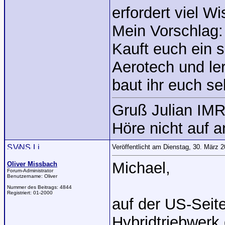
erfordert viel W
Mein Vorschlag:
Kauft euch ein 
Aerotech und le
baut ihr euch se
Gruß Julian IM
Höre nicht auf 
Veröffentlicht am Dienstag, 30. März 
Michael,
Oliver Missbach
Forum-Administrator
Benutzername:
Oliver
Nummer des Beitrags:
4844
Registriert:
01-2000
auf der US-Seite
Hybridtriebwerk