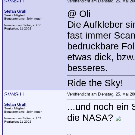
Veröffentlicht am Dienstag, 25. Mai 2
@ Oli
Stefan Grüll
Senior Mitglied
Benutzername:
Jolly_roger
Die Aufkleber si
Nummer des Beitrags:
266
Registriert:
11-2002
fast immer Scan
bedruckbare Foli
etwas dick, bzw.
besseres.
Ride the Sky!
Veröffentlicht am Dienstag, 25. Mai 2
...und noch ein 
Stefan Grüll
Senior Mitglied
Benutzername:
Jolly_roger
die NASA?
Nummer des Beitrags:
267
Registriert:
11-2002