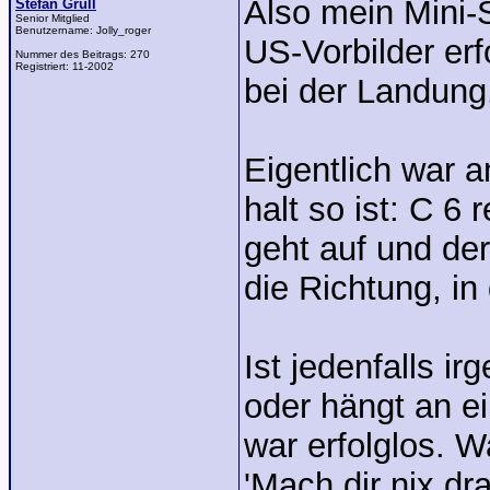
Also mein Mini-
Stefan Grüll
Senior Mitglied
Benutzername:
Jolly_roger
US-Vorbilder erf
Nummer des Beitrags:
270
Registriert:
11-2002
bei der Landung.
Eigentlich war
halt so ist: C 6 r
geht auf und der
die Richtung, in 
Ist jedenfalls 
oder hängt an 
war erfolglos. 
'Mach dir nix dr