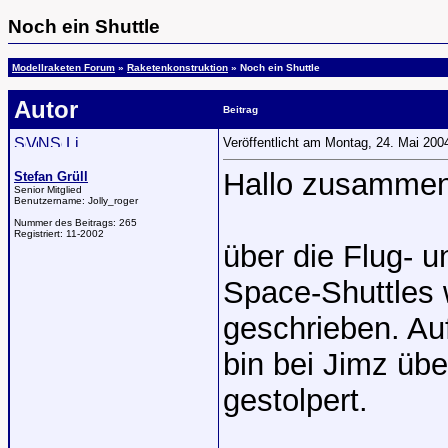
Noch ein Shuttle
Modellraketen Forum
»
Raketenkonstruktion
» Noch ein Shuttle
Autor
Beitrag
Veröffentlicht am Montag, 24. Mai 20
Hallo zusammen
Stefan Grüll
Senior Mitglied
Benutzername:
Jolly_roger
Nummer des Beitrags:
265
Registriert:
11-2002
über die Flug- u
Space-Shuttles 
geschrieben. Auf
bin bei Jimz übe
gestolpert.