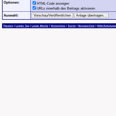
Optionen:
HTML-Code anzeigen
URLs innerhalb des Beitrags aktivieren
Auswahl:
Themen
|
Letzter Tag
|
Letzte Woche
|
Verzeichnis
|
Suche
|
Benutzerliste
|
Hilfe/Anleitun