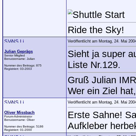
Ride the Sky!
Veröffentlicht am Montag, 24. Mai 20
Sieht ja super 
Julian Geprägs
Senior Mitglied
Benutzername:
Julian
Liste Nr.129.
Nummer des Beitrags:
875
Registriert:
03-2003
Gruß Julian IM
Wer ein Ziel hat
Veröffentlicht am Montag, 24. Mai 20
Erste Sahne! Sa
Oliver Missbach
Forum-Administrator
Benutzername:
Oliver
Aufkleber her
Nummer des Beitrags:
5186
Registriert:
01-2000