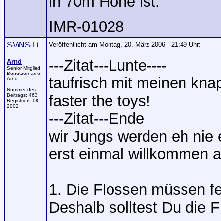
in 70m Höhe ist.
IMR-01028
Veröffentlicht am Montag, 20. März 2006 - 21:49 Uhr:
---Zitat---Lunte----
Arnd
Senior Mitglied
Benutzername:
taufrisch mit meinen knap
Arnd
Nummer des
Beitrags:
463
faster the toys!
Registriert:
08-
2002
---Zitat---Ende
wir Jungs werden eh nie e
erst einmal willkommen a
1. Die Flossen müssen fes
Deshalb solltest Du die 