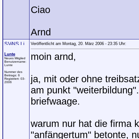
Ciao
Arnd
Veröffentlicht am Montag, 20. März 2006 - 23:35 Uhr:
moin arnd,
Lunte
Neues Mitglied
Benutzername:
Lunte
Nummer des
Beitrags:
6
ja, mit oder ohne treibsat
Registriert:
03-
2006
am punkt "weiterbildung".
briefwaage.
warum nur hat die firma 
"anfängertum" betonte, n