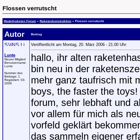
Flossen verrutscht
Modellraketen Forum
»
Raketenkonstruktion
» Flossen verrutscht
Autor
Beitrag
Veröffentlicht am Montag, 20. März 2006 - 21:00 Uhr:
hallo, ihr alten raketenha
Lunte
Neues Mitglied
Benutzername:
bin neu in der raketensz
Lunte
Nummer des
Beitrags:
1
mehr ganz taufrisch mit 
Registriert:
03-
2006
boys, the faster the toys!
forum, sehr lebhaft und 
vor allem für mich als neu
vorfeld geklärt bekommen.
das sammeln eigener erf