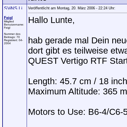
Veröffentlicht am Montag, 20. März 2006 - 22:24 Uhr:
Hallo Lunte,
Feigl
Mitglied
Benutzername:
Feigl
Nummer des
Beitrags:
70
hab gerade mal Dein neue
Registriert:
04-
2004
dort gibt es teilweise et
QUEST Vertigo RTF Start
Length: 45.7 cm / 18 inc
Maximum Altitude: 365 m 
Motors to Use: B6-4/C6-