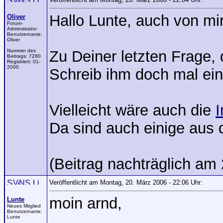
Hallo Lunte, auch von m
Oliver
Forum-
Administrator
Benutzername:
Oliver
Nummer des
Zu Deiner letzten Frage,
Beitrags:
7280
Registriert:
01-
2000
Schreib ihm doch mal ein
Vielleicht wäre auch die
I
Da sind auch einige aus
(Beitrag nachträglich am 2
Veröffentlicht am Montag, 20. März 2006 - 22:06 Uhr:
moin arnd,
Lunte
Neues Mitglied
Benutzername:
Lunte