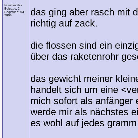
Nummer des
Beitrags:
2
das ging aber rasch mit 
Registriert:
03-
2006
richtig auf zack.
die flossen sind ein einzig
über das raketenrohr ges
das gewicht meiner kleine
handelt sich um eine <ve
mich sofort als anfänger e
werde mir als nächstes e
es wohl auf jedes gramm