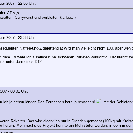
ruar 2007 - 22:56 Uhr:
tler. ADM,s
aretten, Currywurst und verbleiten Kaffee.:-)
ruar 2007 - 23:33 Uhr:
nsequenten Kaffee-und-Zigarettendiät wird man vielleicht nicht 100, aber weni
t dem E9 wäre ich zumindest bei schweren Raketen vorsichtig. Der brennt zw
ück unter dem eines D12.
r 2007 - 00:01 Uhr:
in ich ja schon länger. Das Fernsehen hats ja bewiesen!
. Mit der Schlafe
hweren Raketen. Das wird eigentlich nur in Dresden gemacht (100kg mit Kreis
e herum. Mein nächstes Projekt könnte ein Mehrstufer werden, in dem in der l