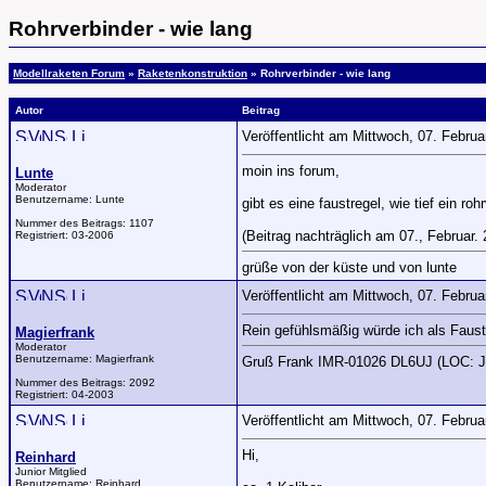
Rohrverbinder - wie lang
Modellraketen Forum
»
Raketenkonstruktion
» Rohrverbinder - wie lang
Autor
Beitrag
Veröffentlicht am Mittwoch, 07. Febru
moin ins forum,
Lunte
Moderator
Benutzername:
Lunte
gibt es eine faustregel, wie tief ein 
Nummer des Beitrags:
1107
(Beitrag nachträglich am 07., Februar. 2
Registriert:
03-2006
grüße von der küste und von lunte
Veröffentlicht am Mittwoch, 07. Febru
Rein gefühlsmäßig würde ich als Faustr
Magierfrank
Moderator
Benutzername:
Magierfrank
Gruß Frank IMR-01026 DL6UJ (LOC: 
Nummer des Beitrags:
2092
Registriert:
04-2003
Veröffentlicht am Mittwoch, 07. Febru
Hi,
Reinhard
Junior Mitglied
Benutzername:
Reinhard