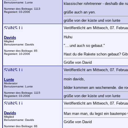
Benutzername:
Lunte
klassischer rohrtrenner - deshalb die 
Nummer des Beitrags:
1113
grüße auch an yen.
Registriert:
03-2006
grüße von der küste und von lunte
Veröffentlicht am Mittwoch, 07. Febru
Huhu
Davids
Mitglied
Benutzername:
Davids
"....und auch so gebaut."
Nummer des Beitrags:
85
Hast du die Rakete schon gebaut? Gibt
Registriert:
10-2006
Grüße von David
Veröffentlicht am Mittwoch, 07. Febru
moin davids,
Lunte
Moderator
Benutzername:
Lunte
bilder kommen am wochenende. die roc
Nummer des Beitrags:
1115
grüße von der küste und von lunte
Registriert:
03-2006
Veröffentlicht am Mittwoch, 07. Febru
Davids
Man man man, du legst ein bautempo vor
Mitglied
Benutzername:
Davids
Grüße von David
Nummer des Beitrags:
86