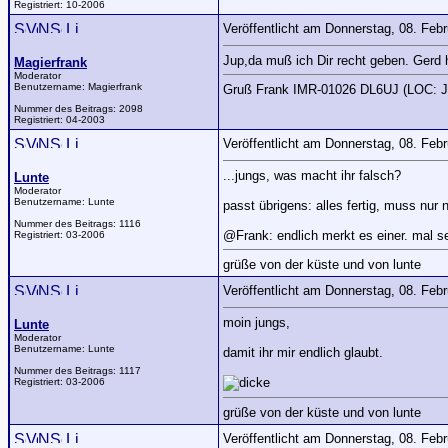
Registriert:
10-2006
Veröffentlicht am Donnerstag, 08. Feb
Jup,da muß ich Dir recht geben. Gerd 
Magierfrank
Moderator
Benutzername:
Magierfrank
Gruß Frank IMR-01026 DL6UJ (LOC: 
Nummer des Beitrags:
2098
Registriert:
04-2003
Veröffentlicht am Donnerstag, 08. Feb
...jungs, was macht ihr falsch?
Lunte
Moderator
Benutzername:
Lunte
passt übrigens: alles fertig, muss nur
Nummer des Beitrags:
1116
@Frank: endlich merkt es einer. mal se
Registriert:
03-2006
grüße von der küste und von lunte
Veröffentlicht am Donnerstag, 08. Feb
moin jungs,
Lunte
Moderator
Benutzername:
Lunte
damit ihr mir endlich glaubt.
Nummer des Beitrags:
1117
Registriert:
03-2006
grüße von der küste und von lunte
Veröffentlicht am Donnerstag, 08. Feb