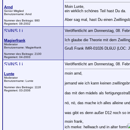
Moin Lunte,
Arnd
ein wirklich schönes Teil hast Du da.
Senior Mitglied
Benutzername:
Arnd
Aber sag mal, hast Du einen Zwillings
Nummer des Beitrags:
980
Registriert:
08-2002
Veröffentlicht am Donnerstag, 08. Feb
Ich glaube die Theorie mit dem Zwillin
Magierfrank
Moderator
Benutzername:
Magierfrank
Gruß Frank IMR-01026 DL6UJ (LOC: 
Nummer des Beitrags:
2100
Registriert:
04-2003
Veröffentlicht am Donnerstag, 08. Feb
moin arnd,
Lunte
Moderator
Benutzername:
Lunte
jemand wie ich kann keinen zwillingsbr
Nummer des Beitrags:
1118
Registriert:
03-2006
das mit den mädels als fertigungsstraß
nö, nö, das mache ich alles alleine und
was gibt es denn außer D12 noch so im
moin frank,
ich merke: hellwach und in alter form!