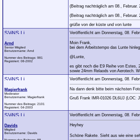
(Beitrag nachträglich am 08., Februar. 2
(Beitrag nachträglich am 08., Februar. 2
grüße von der küste und von lunte
Veröffentlicht am Donnerstag, 08. Feb
Moin Frank,
Arnd
bei dem Arbeitstempo das Lunte hinlegt
Senior Mitglied
Benutzername:
Arnd
@Lunte,
Nummer des Beitrags:
981
Registriert:
08-2002
es gibt noch die E9 Reihe von Estes,
sowie 24mm Relaods von Aerotech. Wo
Veröffentlicht am Donnerstag, 08. Feb
Na dann denk bitte beim nächsten Foto 
Magierfrank
Moderator
Benutzername:
Magierfrank
Gruß Frank IMR-01026 DL6UJ (LOC: 
Nummer des Beitrags:
2101
Registriert:
04-2003
Veröffentlicht am Donnerstag, 08. Feb
Heyhey
Davids
Mitglied
Benutzername:
Davids
Schöne Rakete. Sieht aus wie eine se
Nummer des Beitrags:
88