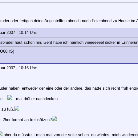
bruder oder fertigen deine Angestellten abends nach Feierabend zu Hause im
ruar 2007 - 10:14 Uhr:
gsbruder haut schon hin. Gerd habe ich nämlich vieeeeeeel dicker in Erinneru
JO60HS)
ruar 2007 - 10:16 Uhr:
uder haben. entweder der eine oder der andere. das hätte sich recht früh entsc
e....
...mal drüber nachdenken.
 zu fuß.
 25er-format an treibsätzen?
aber du müsstest mich mal von der seite sehen. du würdest mich wiederer