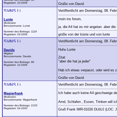
Registriert:
10-2006
Grüße von David
Veröffentlicht am Donnerstag, 08. Feb
moin ins forum,
Lunte
Moderator
Benutzername:
Lunte
ja, die A4 hat es mir angetan. aber di
Nummer des Beitrags:
1119
grüße von der küste und von lunte
Registriert:
03-2006
Veröffentlicht am Donnerstag, 08. Feb
Huhu Lunte
Davids
Mitglied
Benutzername:
Davids
Zitat:
"aber die hat ja jeder"
Nummer des Beitrags:
90
Registriert:
10-2006
Hab ich etwas verpasst, oder wird es 
Grüße von David
Veröffentlicht am Donnerstag, 08. Feb
Ich habe auch keine A4 geschweige de
Magierfrank
Moderator
Benutzername:
Magierfrank
Arnd, Schlafen , Essen, Trinken will i
Nummer des Beitrags:
2103
Registriert:
04-2003
Gruß Frank IMR-01026 DL6UJ (LOC: 