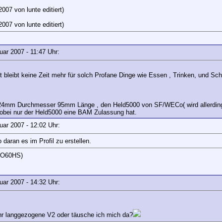
007 von lunte editiert)
007 von lunte editiert)
ruar 2007 - 11:47 Uhr:
 bleibt keine Zeit mehr für solch Profane Dinge wie Essen , Trinken, und Schl
 24mm Durchmesser 95mm Länge , den Held5000 von SF/WECo( wird allerdings z
bei nur der Held5000 eine BAM Zulassung hat.
ruar 2007 - 12:02 Uhr:
daran es im Profil zu erstellen.
JO60HS)
ruar 2007 - 14:32 Uhr:
hr langgezogene V2 oder täusche ich mich da?