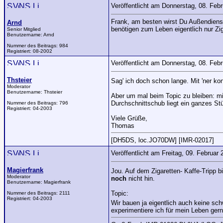
Veröffentlicht am Donnerstag, 08. Feb
Frank, am besten wirst Du Außendiens
Arnd
benötigen zum Leben eigentlich nur Zig
Senior Mitglied
Benutzername:
Arnd
Nummer des Beitrags:
984
Registriert:
08-2002
Veröffentlicht am Donnerstag, 08. Feb
Thsteier
Sag' ich doch schon lange. Mit 'ner ko
Moderator
Benutzername:
Thsteier
Aber um mal beim Topic zu bleiben: mi
Durchschnittschub liegt ein ganzes St
Nummer des Beitrags:
796
Registriert:
04-2003
Viele Grüße,
Thomas
[DH5DS, loc.JO70DW] [IMR-02017]
Veröffentlicht am Freitag, 09. Februa
Magierfrank
Jou. Auf dem Zigaretten- Kaffe-Tripp b
Moderator
noch
nicht hin.
Benutzername:
Magierfrank
Topic:
Nummer des Beitrags:
2111
Registriert:
04-2003
Wir bauen ja eigentlich auch keine sc
experimentiere ich für mein Leben gern