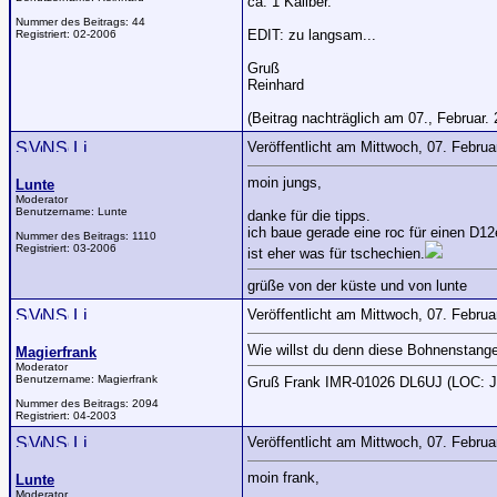
ca. 1 Kaliber.
Nummer des Beitrags:
44
EDIT: zu langsam...
Registriert:
02-2006
Gruß
Reinhard
(Beitrag nachträglich am 07., Februar. 
Veröffentlicht am Mittwoch, 07. Febru
moin jungs,
Lunte
Moderator
Benutzername:
Lunte
danke für die tipps.
ich baue gerade eine roc für einen D12
Nummer des Beitrags:
1110
Registriert:
03-2006
ist eher was für tschechien.
grüße von der küste und von lunte
Veröffentlicht am Mittwoch, 07. Febru
Wie willst du denn diese Bohnenstange
Magierfrank
Moderator
Benutzername:
Magierfrank
Gruß Frank IMR-01026 DL6UJ (LOC: 
Nummer des Beitrags:
2094
Registriert:
04-2003
Veröffentlicht am Mittwoch, 07. Febru
moin frank,
Lunte
Moderator