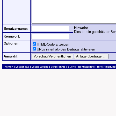
Hinweis:
Benutzername:
Dies ist ein geschützter Ber
Kennwort:
Optionen:
HTML-Code anzeigen
URLs innerhalb des Beitrags aktivieren
Auswahl:
Themen
|
Letzter Tag
|
Letzte Woche
|
Verzeichnis
|
Suche
|
Benutzerliste
|
Hilfe/Anleitun