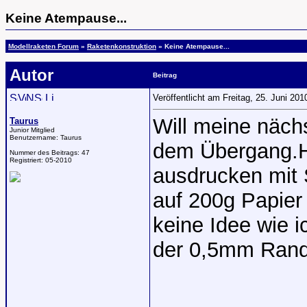
Keine Atempause...
Modellraketen Forum
»
Raketenkonstruktion
» Keine Atempause...
Autor
Beitrag
Veröffentlicht am Freitag, 25. Juni 20
Will meine näch
Taurus
Junior Mitglied
Benutzername:
Taurus
dem Übergang.H
Nummer des Beitrags:
47
Registriert:
05-2010
ausdrucken mit 
auf 200g Papier 
keine Idee wie i
der 0,5mm Rand 