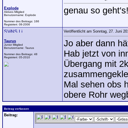
genau so geht's
Explode
Aktives Mitglied
Benutzername:
Explode
Nummer des Beitrags:
166
Registriert:
08-2006
Veröffentlicht am Sonntag, 27. Juni 2
Jo aber dann hä
Taurus
Junior Mitglied
Benutzername:
Taurus
Hab jetzt von i
Nummer des Beitrags:
48
Registriert:
05-2010
Übergang mit 2
zusammengekleb
Mal sehen obs h
obere Rohr wegb
Beitrag verfassen
Beitrag: