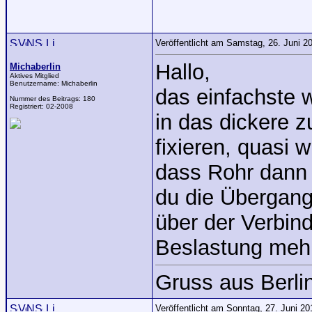
Veröffentlicht am Samstag, 26. Juni 
Hallo,
Michaberlin
Aktives Mitglied
Benutzername:
Michaberlin
das einfachste 
Nummer des Beitrags:
180
Registriert:
02-2008
in das dickere z
fixieren, quasi 
dass Rohr dann 
du die Übergang
über der Verbind
Beslastung mehr
Gruss aus Berli
Veröffentlicht am Sonntag, 27. Juni 2