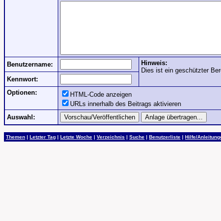
Hinweis:
Benutzername:
Dies ist ein geschützter Ber
Kennwort:
Optionen:
HTML-Code anzeigen
URLs innerhalb des Beitrags aktivieren
Auswahl:
Themen
|
Letzter Tag
|
Letzte Woche
|
Verzeichnis
|
Suche
|
Benutzerliste
|
Hilfe/Anleitun