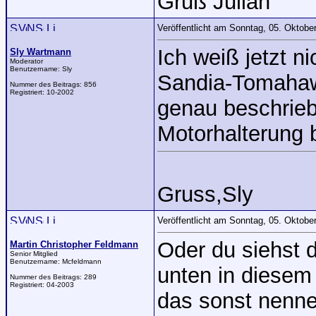
Gruß Julian
Veröffentlicht am Sonntag, 05. Oktob
Ich weiß jetzt n
Sly Wartmann
Moderator
Benutzername:
Sly
Sandia-Tomahawk
Nummer des Beitrags:
856
Registriert:
10-2002
genau beschrieb
Motorhalterung 
Gruss,Sly
Veröffentlicht am Sonntag, 05. Oktob
Oder du siehst d
Martin Christopher Feldmann
Senior Mitglied
Benutzername:
Mcfeldmann
unten in diesem
Nummer des Beitrags:
289
Registriert:
04-2003
das sonst nennen