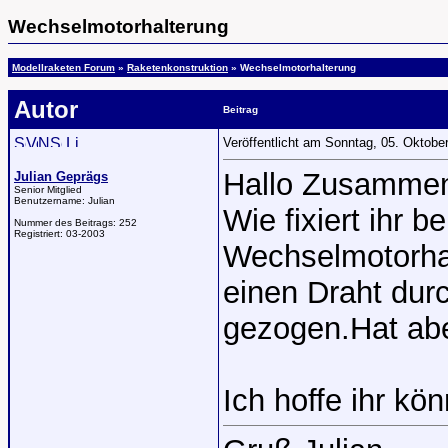
Wechselmotorhalterung
Modellraketen Forum
»
Raketenkonstruktion
» Wechselmotorhalterung
Autor
Beitrag
Veröffentlicht am Sonntag, 05. Oktob
Hallo Zusamme
Julian Geprägs
Senior Mitglied
Benutzername:
Julian
Wie fixiert ihr b
Nummer des Beitrags:
252
Registriert:
03-2003
Wechselmotorhal
einen Draht dur
gezogen.Hat ab
Ich hoffe ihr kön