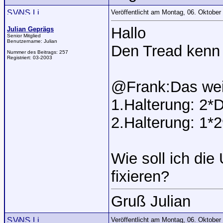
Veröffentlicht am Montag, 06. Oktobe
Hallo
Julian Geprägs
Senior Mitglied
Benutzername:
Julian
Den Tread kenn 
Nummer des Beitrags:
257
Registriert:
03-2003
@Frank:Das weiß
1.Halterung: 2
2.Halterung: 1
Wie soll ich die
fixieren?
Gruß Julian
Veröffentlicht am Montag, 06. Oktobe