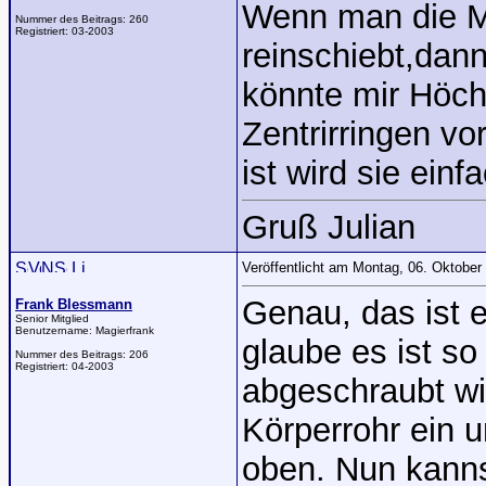
Wenn man die M
Nummer des Beitrags:
260
Registriert:
03-2003
reinschiebt,dan
könnte mir Höch
Zentrirringen vo
ist wird sie ein
Gruß Julian
Veröffentlicht am Montag, 06. Oktobe
Genau, das ist 
Frank Blessmann
Senior Mitglied
Benutzername:
Magierfrank
glaube es ist so
Nummer des Beitrags:
206
Registriert:
04-2003
abgeschraubt wir
Körperrohr ein u
oben. Nun kannst