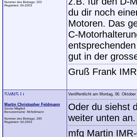
z.B. für den D-M
Nummer des Beitrags:
202
Registriert:
04-2003
du dir noch eine
Motoren. Das ge
C-Motorhalterun
entsprechenden 
gut in der gross
Gruß Frank IMR
Veröffentlicht am Montag, 06. Oktobe
Oder du siehst 
Martin Christopher Feldmann
Senior Mitglied
Benutzername:
Mcfeldmann
weiter unten an
Nummer des Beitrags:
290
Registriert:
04-2003
mfg Martin IMR