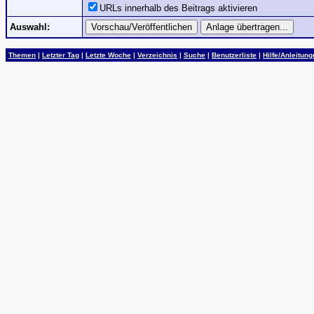
URLs innerhalb des Beitrags aktivieren
Auswahl:
Themen
|
Letzter Tag
|
Letzte Woche
|
Verzeichnis
|
Suche
|
Benutzerliste
|
Hilfe/Anleitun