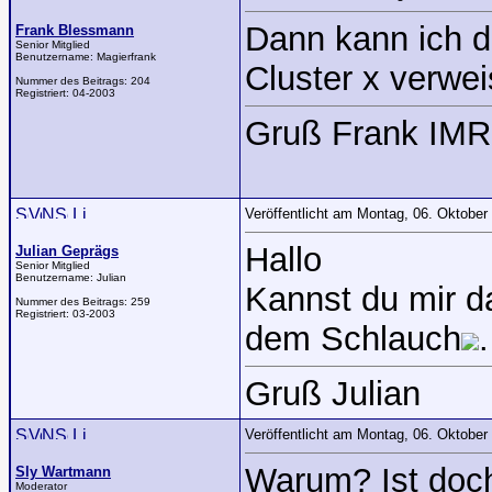
Dann kann ich d
Frank Blessmann
Senior Mitglied
Benutzername:
Magierfrank
Cluster x verwei
Nummer des Beitrags:
204
Registriert:
04-2003
Gruß Frank IMR
Veröffentlicht am Montag, 06. Oktobe
Hallo
Julian Geprägs
Senior Mitglied
Benutzername:
Julian
Kannst du mir da
Nummer des Beitrags:
259
Registriert:
03-2003
dem Schlauch
.
Gruß Julian
Veröffentlicht am Montag, 06. Oktobe
Warum? Ist doch 
Sly Wartmann
Moderator