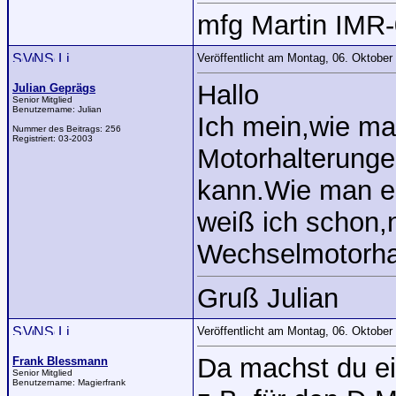
mfg Martin IMR
Veröffentlicht am Montag, 06. Oktobe
Hallo
Julian Geprägs
Senior Mitglied
Benutzername:
Julian
Ich mein,wie m
Nummer des Beitrags:
256
Registriert:
03-2003
Motorhalterunge
kann.Wie man ei
weiß ich schon,n
Wechselmotorha
Gruß Julian
Veröffentlicht am Montag, 06. Oktobe
Da machst du ei
Frank Blessmann
Senior Mitglied
Benutzername:
Magierfrank