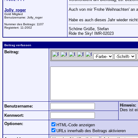
Auch von mir 'Frohe Weihnachten' an a
Jolly_roger
Gold Mitglied
Benutzername:
Jolly_roger
Habe es auch dieses Jahr wieder nic
Nummer des Beitrags:
1107
Registriert:
11-2002
Schöne Grüße, Stefan
Ride the Sky! IMR-02023
Beitrag verfassen
Beitrag:
Hinweis:
Benutzername:
Dies ist e
Kennwort:
Optionen:
HTML-Code anzeigen
URLs innerhalb des Beitrags aktivieren