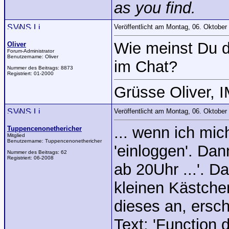
as you find.
Veröffentlicht am Montag, 06. Oktobe
Wie meinst Du 
Oliver
Forum-Administrator
Benutzername:
Oliver
im Chat?
Nummer des Beitrags:
8873
Registriert:
01-2000
Grüsse Oliver, 
Veröffentlicht am Montag, 06. Oktobe
... wenn ich mic
Tuppencenonethericher
Mitglied
Benutzername:
Tuppencenonethericher
'einloggen'. Dan
Nummer des Beitrags:
62
Registriert:
06-2008
ab 20Uhr ...'. D
kleinen Kästchen
dieses an, ersc
Text: 'Function d