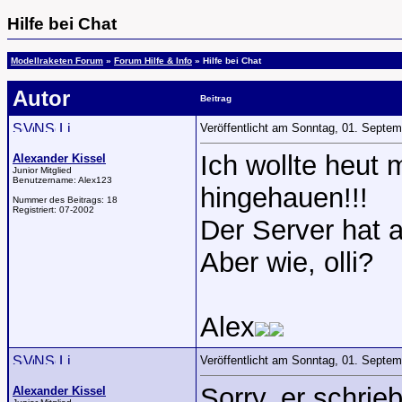
Hilfe bei Chat
Modellraketen Forum
»
Forum Hilfe & Info
» Hilfe bei Chat
Autor
Beitrag
Veröffentlicht am Sonntag, 01. Septe
Ich wollte heut 
Alexander Kissel
Junior Mitglied
Benutzername:
Alex123
hingehauen!!!
Nummer des Beitrags:
18
Registriert:
07-2002
Der Server hat a
Aber wie, olli?
Alex
Veröffentlicht am Sonntag, 01. Septe
Sorry, er schrie
Alexander Kissel