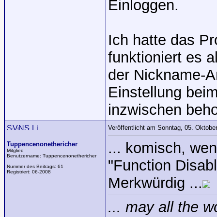
Einloggen.
Ich hatte das P
funktioniert es 
der Nickname-A
Einstellung beim
inzwischen beh
Veröffentlicht am Sonntag, 05. Oktob
... komisch, wen
Tuppencenonethericher
Mitglied
Benutzername:
Tuppencenonethericher
"Function Disabl
Nummer des Beitrags:
61
Registriert:
06-2008
Merkwürdig ...
... may all the 