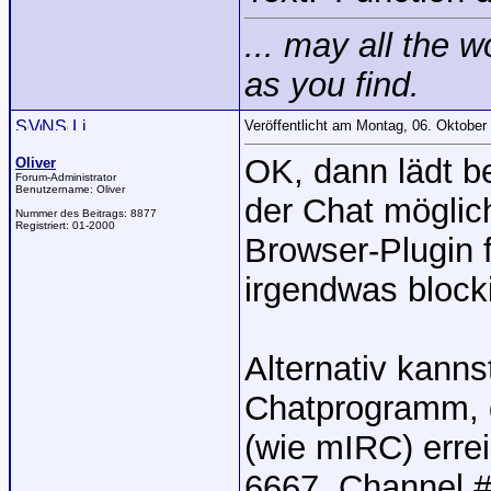
... may all the 
as you find.
Veröffentlicht am Montag, 06. Oktobe
OK, dann lädt be
Oliver
Forum-Administrator
Benutzername:
Oliver
der Chat möglich
Nummer des Beitrags:
8877
Registriert:
01-2000
Browser-Plugin f
irgendwas block
Alternativ kanns
Chatprogramm, d
(wie mIRC) errei
6667, Channel #r