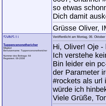
so etwas schonm
Dich damit ausk
Grüsse Oliver, 
Veröffentlicht am Montag, 06. Oktobe
Hi, Oliver! Oje -
Tuppencenonethericher
Mitglied
Benutzername:
Tuppencenonethericher
Ich verstehe ke
Nummer des Beitrags:
64
Registriert:
06-2008
Bin leider ein p
der Parameter ir
#rockets als ur
würde ich hinb
Viele Grüße, To