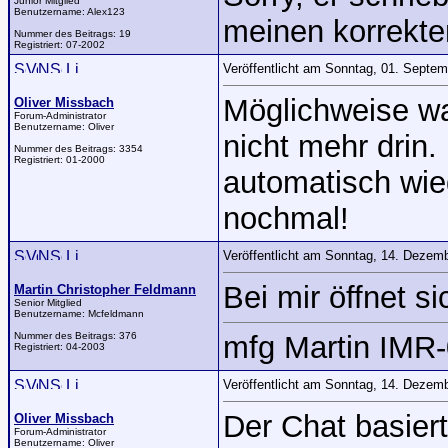
Junior Mitglied
Benutzername:
Alex123
meinen korrekte
Nummer des Beitrags:
19
Registriert:
07-2002
Veröffentlicht am Sonntag, 01. Septe
Möglichweise w
Oliver Missbach
Forum-Administrator
Benutzername:
Oliver
nicht mehr drin.
Nummer des Beitrags:
3354
Registriert:
01-2000
automatisch wied
nochmal!
Veröffentlicht am Sonntag, 14. Dezem
Bei mir öffnet si
Martin Christopher Feldmann
Senior Mitglied
Benutzername:
Mcfeldmann
Nummer des Beitrags:
376
mfg Martin IMR
Registriert:
04-2003
Veröffentlicht am Sonntag, 14. Dezem
Der Chat basier
Oliver Missbach
Forum-Administrator
Benutzername:
Oliver