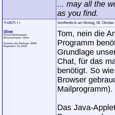
... may all the 
as you find.
Veröffentlicht am Montag, 06. Oktobe
Tom, nein die A
Oliver
Forum-Administrator
Benutzername:
Oliver
Programm benötig
Nummer des Beitrags:
8886
Registriert:
01-2000
Grundlage unsere
Chat, für das m
benötigt. So wie
Browser gebrauch
Mailprogramm).
Das Java-Applet 