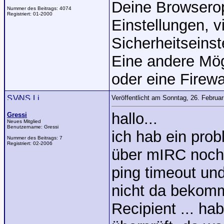
Deine Browserop
Nummer des Beitrags:
4074
Registriert:
01-2000
Einstellungen, v
Sicherheitseinst
Eine andere Mög
oder eine Firewa
Veröffentlicht am Sonntag, 26. Februa
hallo...
Gressi
Neues Mitglied
Benutzername:
Gressi
ich hab ein prob
Nummer des Beitrags:
7
Registriert:
02-2006
über mIRC noch ü
ping timeout un
nicht da bekomm
Recipient ... ha