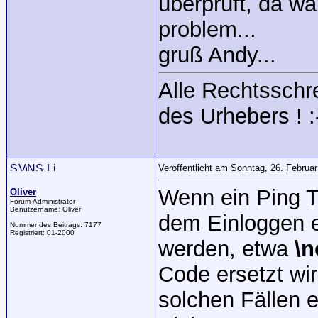
überprüft, da war
problem...
gruß Andy...
Alle Rechtsschre
des Urhebers ! :
Veröffentlicht am Sonntag, 26. Februa
Wenn ein Ping 
Oliver
Forum-Administrator
Benutzername:
Oliver
dem Einloggen 
Nummer des Beitrags:
7177
Registriert:
01-2000
werden, etwa
\n
Code ersetzt wir
solchen Fällen 