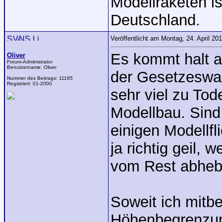
Modellraketen is
Deutschland.
Veröffentlicht am Montag, 24. April 2
Es kommt halt a
Oliver
Forum-Administrator
Benutzername:
Oliver
der Gesetzeswah
Nummer des Beitrags:
11165
Registriert:
01-2000
sehr viel zu Tod
Modellbau. Sind
einigen Modellfl
ja richtig geil,
vom Rest abheb
Soweit ich mitb
Höhenbegrenzung