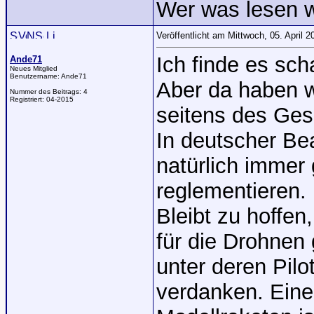
Wer was lesen w
Veröffentlicht am Mittwoch, 05. April 
Ich finde es sc
Ande71
Neues Mitglied
Benutzername:
Ande71
Aber da haben 
Nummer des Beitrags:
4
Registriert:
04-2015
seitens des Ges
In deutscher B
natürlich immer
reglementieren.
Bleibt zu hoffen
für die Drohnen
unter deren Pil
verdanken. Eine