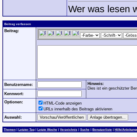
Wer was lesen w
Beitrag verfassen
Beitrag:
Hinweis:
Benutzername:
Dies ist ein geschützter Ber
Kennwort:
Optionen:
HTML-Code anzeigen
URLs innerhalb des Beitrags aktivieren
Auswahl:
Themen
|
Letzter Tag
|
Letzte Woche
|
Verzeichnis
|
Suche
|
Benutzerliste
|
Hilfe/Anleitun