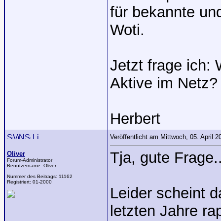
für bekannte un
Woti.
Jetzt frage ich:
Aktive im Netz?
Herbert
Veröffentlicht am Mittwoch, 05. April 
Tja, gute Frage..
Oliver
Forum-Administrator
Benutzername:
Oliver
Nummer des Beitrags:
11162
Registriert:
01-2000
Leider scheint d
letzten Jahre r