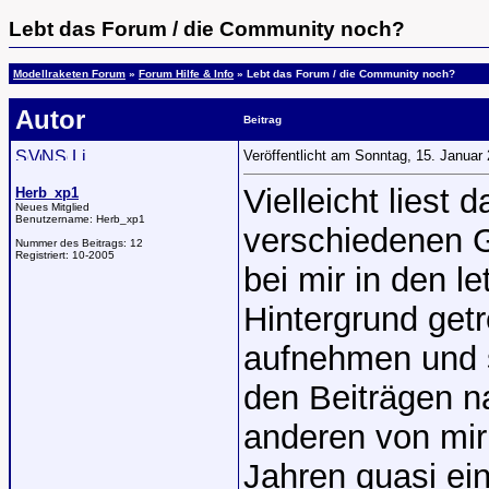
Lebt das Forum / die Community noch?
Modellraketen Forum
»
Forum Hilfe & Info
» Lebt das Forum / die Community noch?
Autor
Beitrag
Veröffentlicht am Sonntag, 15. Janua
Vielleicht liest
Herb_xp1
Neues Mitglied
Benutzername:
Herb_xp1
verschiedenen G
Nummer des Beitrags:
12
Registriert:
10-2005
bei mir in den l
Hintergrund getr
aufnehmen und s
den Beiträgen n
anderen von mir
Jahren quasi ein