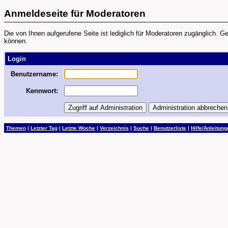
Anmeldeseite für Moderatoren
Die von Ihnen aufgerufene Seite ist lediglich für Moderatoren zugänglich. 
können.
Login
Benutzername:
Kennwort:
Themen
|
Letzter Tag
|
Letzte Woche
|
Verzeichnis
|
Suche
|
Benutzerliste
|
Hilfe/Anleitun