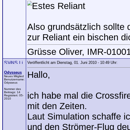
Also grundsätzlich sollte
zur Reliant ein bischen d
Grüsse Oliver, IMR-0100
Veröffentlicht am Dienstag, 01. Juni 2010 - 10:49 Uhr:
Hallo,
Odysseus
Neues Mitglied
Benutzername:
Odysseus
Nummer des
Beitrags:
14
ich habe mal die Crossfi
Registriert:
05-
2010
mit den Zeiten.
Laut Simulation schaffe i
und den Strömer-Flug deut