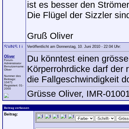
ist es besser den Ströme
Die Flügel der Sizzler si
Gruß Oliver
Veröffentlicht am Donnerstag, 10. Juni 2010 - 22:04 Uhr:
Du könntest einen grösse
Oliver
Forum-
Administrator
Körperrohrdicke darf der 
Benutzername:
Oliver
Nummer des
die Fallgeschwindigkeit d
Beitrags:
10471
Registriert:
01-
2000
Grüsse Oliver, IMR-0100
Beitrag verfassen
Beitrag: