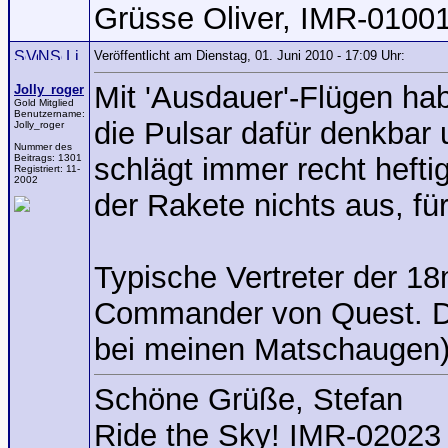
Grüsse Oliver, IMR-0100
Veröffentlicht am Dienstag, 01. Juni 2010 - 17:09 Uhr:
Mit 'Ausdauer'-Flügen hab
Jolly_roger
Gold Mitglied
Benutzername:
die Pulsar dafür denkbar
Jolly_roger
Nummer des
Beitrags:
1301
schlägt immer recht hefti
Registriert:
11-
2002
der Rakete nichts aus, für
Typische Vertreter der 
Commander von Quest. Di
bei meinen Matschaugen)
Schöne Grüße, Stefan
Ride the Sky! IMR-02023