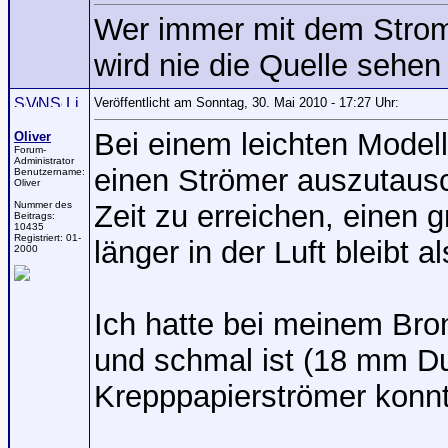
Wer immer mit dem Stro
wird nie die Quelle sehen
Veröffentlicht am Sonntag, 30. Mai 2010 - 17:27 Uhr:
Bei einem leichten Modell
Oliver
Forum-
Administrator
einen Strömer auszutaus
Benutzername:
Oliver
Nummer des
Zeit zu erreichen, einen 
Beitrags:
10435
Registriert:
01-
länger in der Luft bleibt a
2000
Ich hatte bei meinem Bron
und schmal ist (18 mm D
Krepppapierströmer konnt