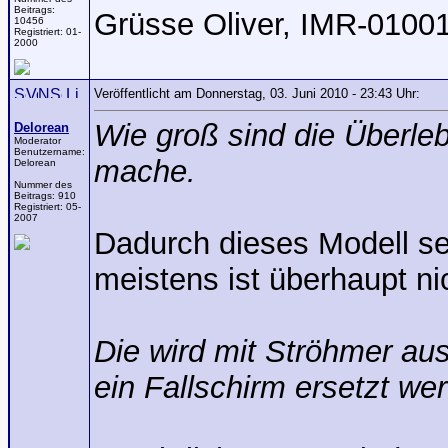
Beitrags:
Grüsse Oliver, IMR-0100
10456
Registriert:
01-
2000
Veröffentlicht am Donnerstag, 03. Juni 2010 - 23:43 Uhr:
Wie groß sind die Überle
Delorean
Moderator
Benutzername:
mache.
Delorean
Nummer des
Beitrags:
910
Registriert:
05-
2007
Dadurch dieses Modell seh
meistens ist überhaupt ni
Die wird mit Ströhmer aus
ein Fallschirm ersetzt w