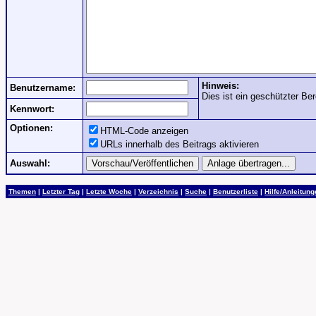
Hinweis:
Benutzername:
Dies ist ein geschützter Ber
Kennwort:
Optionen:
HTML-Code anzeigen
URLs innerhalb des Beitrags aktivieren
Auswahl:
Themen
|
Letzter Tag
|
Letzte Woche
|
Verzeichnis
|
Suche
|
Benutzerliste
|
Hilfe/Anleitun