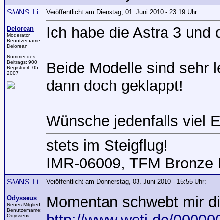
Veröffentlicht am Dienstag, 01. Juni 2010 - 23:19 Uhr:
Ich habe die Astra 3 un
Delorean
Moderator
Benutzername:
Delorean
Nummer des
Beitrags:
900
Beide Modelle sind sehr l
Registriert:
05-
2007
dann doch geklappt!
Wünsche jedenfalls viel E
stets im Steigflug!
IMR-06009, TFM Bronze 
Veröffentlicht am Donnerstag, 03. Juni 2010 - 15:55 Uhr:
Momentan schwebt mir die
Odysseus
Neues Mitglied
Benutzername:
http://www.woti.de/000
Odysseus