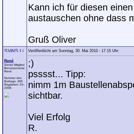
Kann ich für diesen eine
austauschen ohne dass m
Gruß Oliver
Veröffentlicht am Sonntag, 30. Mai 2010 - 17:15 Uhr:
;)
René
Senior Mitglied
Benutzername:
psssst... Tipp:
René
Nummer des
Beitrags:
466
nimm 1m Baustellenabsper
Registriert:
03-
2008
sichtbar.
Viel Erfolg
R.