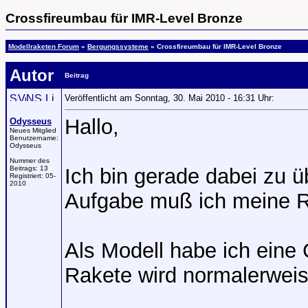
Crossfireumbau für IMR-Level Bronze
Modellraketen Forum
»
Bergungssysteme
» Crossfireumbau für IMR-Level Bronze
Autor
Beitrag
Veröffentlicht am Sonntag, 30. Mai 2010 - 16:31 Uhr:
Hallo,
Odysseus
Neues Mitglied
Benutzername:
Odysseus
Nummer des
Beitrags:
13
Ich bin gerade dabei zu 
Registriert:
05-
2010
Aufgabe muß ich meine R
Als Modell habe ich eine
Rakete wird normalerweis