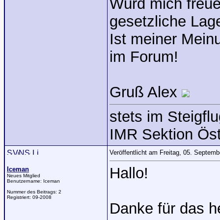
Würd mich freue
gesetzliche Lage
Ist meiner Meinu
im Forum!
Gruß Alex
stets im Steigflu
IMR Sektion Öst
Veröffentlicht am Freitag, 05. Septem
Hallo!
Iceman
Neues Mitglied
Benutzername:
Iceman
Nummer des Beitrags:
2
Registriert:
09-2008
Danke für das h