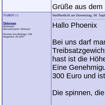
Grüße aus dem 
Veröffentlicht am Donnerstag, 04. Se
Hallo Phoenix
Delorean
Moderator
Benutzername:
Delorean
Nummer des Beitrags:
166
Registriert:
05-2007
Bei uns darf ma
Treibsatzgewicht
hast ist die Höh
Eine Genehmigun
300 Euro und is
Die spinnen, di