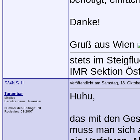
Danke!
Gruß aus Wien
stets im Steigflu
IMR Sektion Öst
Veröffentlicht am Samstag, 18. Oktob
Huhu,
Turambar
Mitglied
Benutzername:
Turambar
Nummer des Beitrags:
70
Registriert:
03-2007
das mit den Gese
muss man sich a