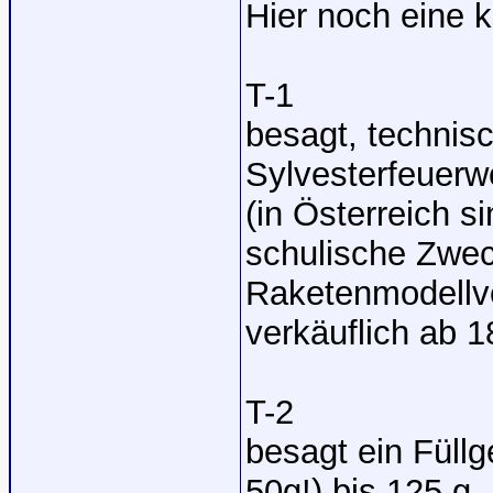
Hier noch eine kl
T-1
besagt, technis
Sylvesterfeuerw
(in Österreich s
schulische Zwec
Raketenmodellve
verkäuflich ab 1
T-2
besagt ein Füllg
50g!) bis 125 g,