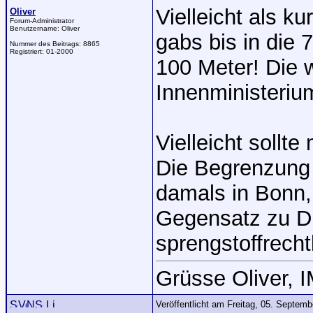
Vielleicht als k
Oliver
Forum-Administrator
Benutzername:
Oliver
gabs bis in die
Nummer des Beitrags:
8865
Registriert:
01-2000
100 Meter! Die 
Innenministeriu
Vielleicht sollt
Die Begrenzung i
damals in Bonn,
Gegensatz zu D
sprengstoffrecht
Grüsse Oliver, 
Veröffentlicht am Freitag, 05. Septem