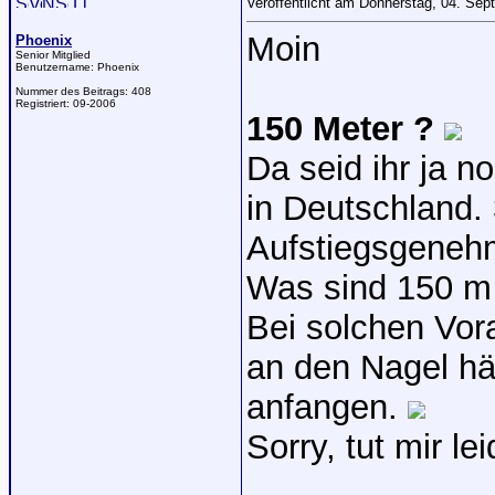
Veröffentlicht am Donnerstag, 04. Se
Moin
Phoenix
Senior Mitglied
Benutzername:
Phoenix
Nummer des Beitrags:
408
Registriert:
09-2006
150 Meter ?
Da seid ihr ja n
in Deutschland. 
Aufstiegsgenehm
Was sind 150 m
Bei solchen Vo
an den Nagel hä
anfangen.
Sorry, tut mir le