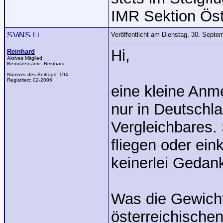
IMR Sektion Öst
Veröffentlicht am Dienstag, 30. Sept
Hi,
Reinhard
Aktives Mitglied
Benutzername:
Reinhard
Nummer des Beitrags:
194
Registriert:
02-2006
eine kleine Anm
nur in Deutschla
Vergleichbares.
fliegen oder ein
keinerlei Geda
Was die Gewichts
österreichischen