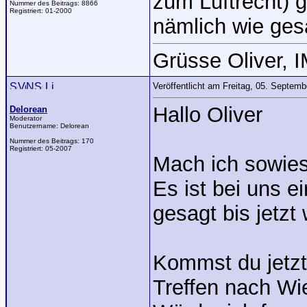
zum Luftrecht) g
Nummer des Beitrags:
8866
Registriert:
01-2000
nämlich wie gesa
Grüsse Oliver, 
Veröffentlicht am Freitag, 05. Septem
Hallo Oliver
Delorean
Moderator
Benutzername:
Delorean
Nummer des Beitrags:
170
Registriert:
05-2007
Mach ich sowies
Es ist bei uns e
gesagt bis jetz
Kommst du jetzt
Treffen nach Wi