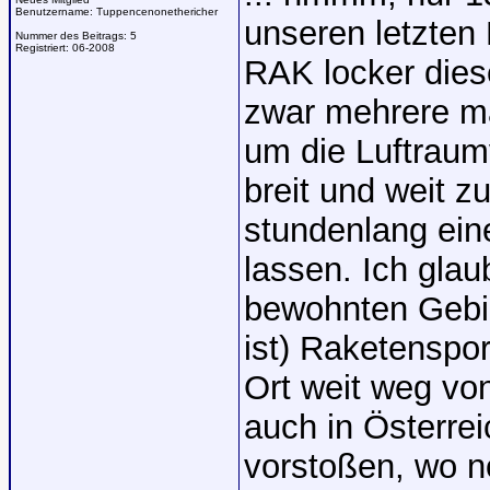
Benutzername:
Tuppencenonethericher
unseren letzten 
Nummer des Beitrags:
5
Registriert:
06-2008
RAK locker dies
zwar mehrere mal
um die Luftraum
breit und weit z
stundenlang ein
lassen. Ich glau
bewohnten Gebie
ist) Raketenspor
Ort weit weg vo
auch in Österre
vorstoßen, wo no