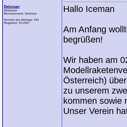
Hallo Iceman
Delorean
Moderator
Benutzername:
Delorean
Nummer des Beitrags:
163
Registriert:
05-2007
Am Anfang wollt
begrüßen!
Wir haben am 02
Modellraketenve
Österreich) übe
zu unserem zwei
kommen sowie mi
Unser Verein hat