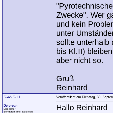
"Pyrotechnische
Zwecke". Wer ga
und kein Proble
unter Umständen
sollte unterhalb
bis Kl.II) bleib
aber nicht so.
Gruß
Reinhard
Veröffentlicht am Dienstag, 30. Sept
Hallo Reinhard
Delorean
Moderator
Benutzername:
Delorean