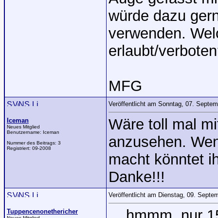
würde dazu ger
verwenden. Welc
erlaubt/verboten
MFG
Veröffentlicht am Sonntag, 07. Septe
Wäre toll mal m
Iceman
Neues Mitglied
Benutzername:
Iceman
anzusehen. Wenn
Nummer des Beitrags:
3
Registriert:
09-2008
macht könntet i
Danke!!!
Veröffentlicht am Dienstag, 09. Sept
... hmmm, nur 15
Tuppencenonethericher
Neues Mitglied