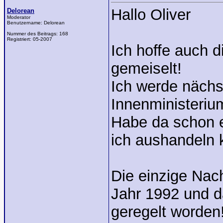
Hallo Oliver
Delorean
Moderator
Benutzername:
Delorean
Nummer des Beitrags:
168
Registriert:
05-2007
Ich hoffe auch d
gemeiselt!
Ich werde näch
Innenministeriu
Habe da schon 
ich aushandeln 
Die einzige Nac
Jahr 1992 und d
geregelt worden