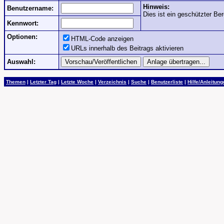
Hinweis:
Benutzername:
Dies ist ein geschützter Ber
Kennwort:
Optionen:
HTML-Code anzeigen
URLs innerhalb des Beitrags aktivieren
Auswahl:
Themen
|
Letzter Tag
|
Letzte Woche
|
Verzeichnis
|
Suche
|
Benutzerliste
|
Hilfe/Anleitun