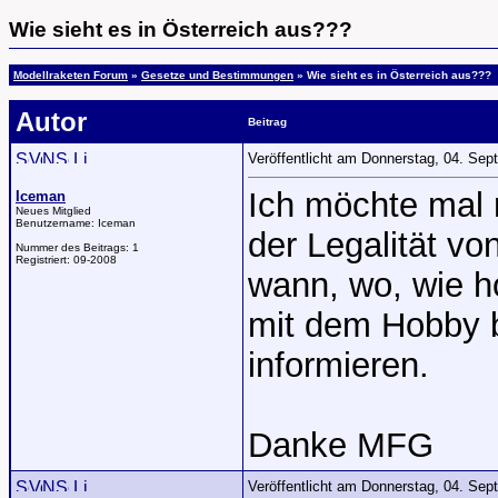
Wie sieht es in Österreich aus???
Modellraketen Forum
»
Gesetze und Bestimmungen
» Wie sieht es in Österreich aus???
Autor
Beitrag
Veröffentlicht am Donnerstag, 04. Se
Ich möchte mal 
Iceman
Neues Mitglied
Benutzername:
Iceman
der Legalität vo
Nummer des Beitrags:
1
Registriert:
09-2008
wann, wo, wie h
mit dem Hobby 
informieren.
Danke MFG
Veröffentlicht am Donnerstag, 04. Se