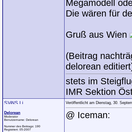
Megamodell oder
Die wären für de
Gruß aus Wien
(Beitrag nachtr
delorean editiert
stets im Steigflu
IMR Sektion Öst
Veröffentlicht am Dienstag, 30. Sept
@ Iceman:
Delorean
Moderator
Benutzername:
Delorean
Nummer des Beitrags:
190
Registriert:
05-2007