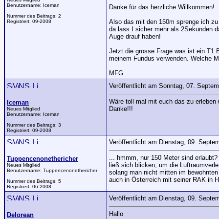
Benutzername:
Iceman
Danke für das herzliche Willkommen!
Nummer des Beitrags:
2
Also das mit den 150m sprenge ich z
Registriert:
09-2008
da lass I sicher mehr als 2Sekunden d
Auge drauf haben!
Jetzt die grosse Frage was ist ein T1 
meinem Fundus verwenden. Welche Mate
MFG
Veröffentlicht am Sonntag, 07. Septe
Wäre toll mal mit euch das zu erleben
Iceman
Danke!!!
Neues Mitglied
Benutzername:
Iceman
Nummer des Beitrags:
3
Registriert:
09-2008
Veröffentlicht am Dienstag, 09. Sept
... hmmm, nur 150 Meter sind erlaubt? 
Tuppencenonethericher
ließ sich blicken, um die Luftraumverl
Neues Mitglied
Benutzername:
Tuppencenonethericher
solang man nicht mitten im bewohnten 
auch in Österreich mit seiner RAK in H
Nummer des Beitrags:
5
Registriert:
06-2008
Veröffentlicht am Dienstag, 09. Sept
Hallo
Delorean