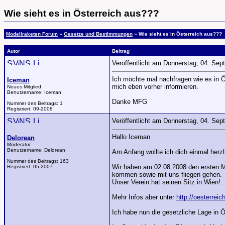
Wie sieht es in Österreich aus???
Modellraketen Forum
»
Gesetze und Bestimmungen
» Wie sieht es in Österreich aus???
Autor
Beitrag
Veröffentlicht am Donnerstag, 04. Se
Ich möchte mal nachfragen wie es in Ö
Iceman
mich eben vorher informieren.
Neues Mitglied
Benutzername:
Iceman
Danke MFG
Nummer des Beitrags:
1
Registriert:
09-2008
Veröffentlicht am Donnerstag, 04. Se
Hallo Iceman
Delorean
Moderator
Benutzername:
Delorean
Am Anfang wollte ich dich einmal herz
Nummer des Beitrags:
163
Wir haben am 02.08.2008 den ersten Mo
Registriert:
05-2007
kommen sowie mit uns fliegen gehen.
Unser Verein hat seinen Sitz in Wien!
Mehr Infos aber unter
http://oesterreic
Ich habe nun die gesetzliche Lage in Ö