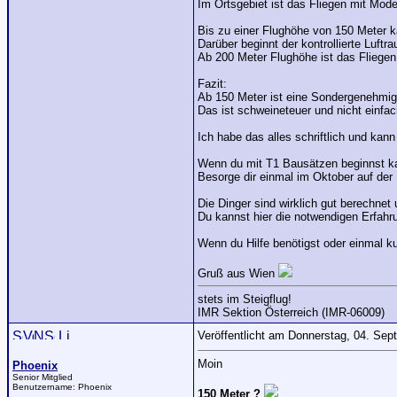
Im Ortsgebiet ist das Fliegen mit Mode
Bis zu einer Flughöhe von 150 Meter k
Darüber beginnt der kontrollierte Luftr
Ab 200 Meter Flughöhe ist das Fliegen
Fazit:
Ab 150 Meter ist eine Sondergenehmig
Das ist schweineteuer und nicht einfach
Ich habe das alles schriftlich und kan
Wenn du mit T1 Bausätzen beginnst kan
Besorge dir einmal im Oktober auf der 
Die Dinger sind wirklich gut berechnet
Du kannst hier die notwendigen Erfah
Wenn du Hilfe benötigst oder einmal k
Gruß aus Wien
stets im Steigflug!
IMR Sektion Österreich (IMR-06009)
Veröffentlicht am Donnerstag, 04. Se
Moin
Phoenix
Senior Mitglied
Benutzername:
Phoenix
150 Meter ?