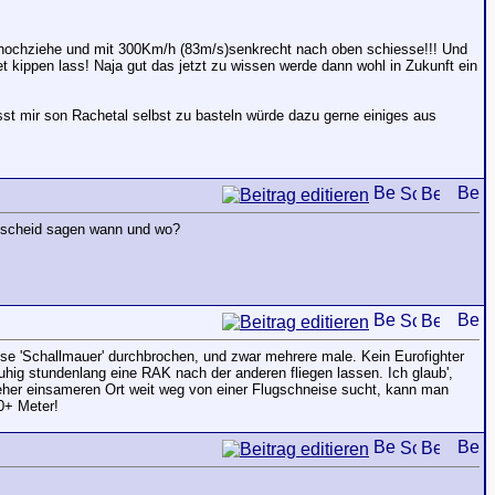
hochziehe und mit 300Km/h (83m/s)senkrecht nach oben schiesse!!! Und
 kippen lass! Naja gut das jetzt zu wissen werde dann wohl in Zukunft ein
sst mir son Rachetal selbst zu basteln würde dazu gerne einiges aus
bescheid sagen wann und wo?
iese 'Schallmauer' durchbrochen, und zwar mehrere male. Kein Eurofighter
ruhig stundenlang eine RAK nach der anderen fliegen lassen. Ich glaub',
n eher einsameren Ort weit weg von einer Flugschneise sucht, kann man
50+ Meter!