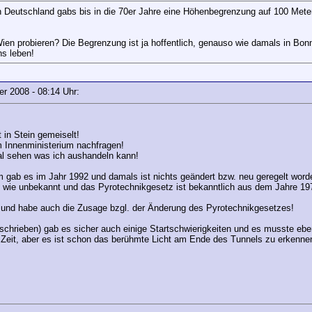
in Deutschland gabs bis in die 70er Jahre eine Höhenbegrenzung auf 100 Meter
 Wien probieren? Die Begrenzung ist ja hoffentlich, genauso wie damals in B
ns leben!
ber 2008 - 08:14 Uhr:
 in Stein gemeiselt!
 Innenministerium nachfragen!
l sehen was ich aushandeln kann!
m gab es im Jahr 1992 und damals ist nichts geändert bzw. neu geregelt word
ut wie unbekannt und das Pyrotechnikgesetz ist bekanntlich aus dem Jahre 19
und habe auch die Zusage bzgl. der Änderung des Pyrotechnikgesetzes!
schrieben) gab es sicher auch einige Startschwierigkeiten und es musste eben
Zeit, aber es ist schon das berühmte Licht am Ende des Tunnels zu erkenne