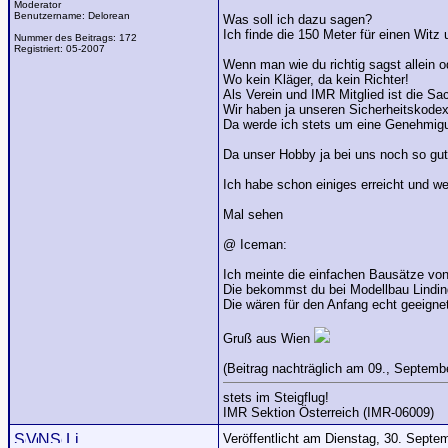
Moderator
Benutzername:
Delorean
Was soll ich dazu sagen?
Ich finde die 150 Meter für einen Witz
Nummer des Beitrags:
172
Registriert:
05-2007
Wenn man wie du richtig sagst allein o
Wo kein Kläger, da kein Richter!
Als Verein und IMR Mitglied ist die S
Wir haben ja unseren Sicherheitskodex
Da werde ich stets um eine Genehmigu
Da unser Hobby ja bei uns noch so gut
Ich habe schon einiges erreicht und we
Mal sehen
@ Iceman:
Ich meinte die einfachen Bausätze vo
Die bekommst du bei Modellbau Lindin
Die wären für den Anfang echt geeignet
Gruß aus Wien
(Beitrag nachträglich am 09., Septembe
stets im Steigflug!
IMR Sektion Österreich (IMR-06009)
Veröffentlicht am Dienstag, 30. Sept