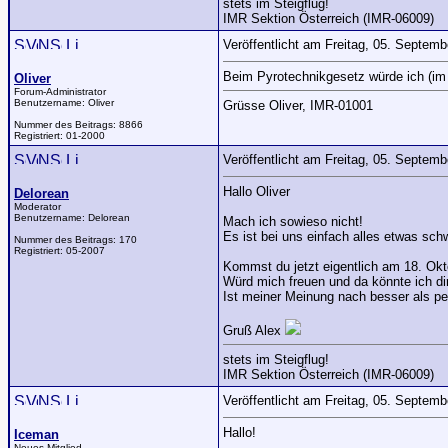
stets im Steigflug!
IMR Sektion Österreich (IMR-06009)
Veröffentlicht am Freitag, 05. Septem
Beim Pyrotechnikgesetz würde ich (im 
Oliver
Forum-Administrator
Benutzername:
Oliver
Grüsse Oliver, IMR-01001
Nummer des Beitrags:
8866
Registriert:
01-2000
Veröffentlicht am Freitag, 05. Septem
Hallo Oliver
Delorean
Moderator
Benutzername:
Delorean
Mach ich sowieso nicht!
Es ist bei uns einfach alles etwas sch
Nummer des Beitrags:
170
Registriert:
05-2007
Kommst du jetzt eigentlich am 18. Ok
Würd mich freuen und da könnte ich dir
Ist meiner Meinung nach besser als pe
Gruß Alex
stets im Steigflug!
IMR Sektion Österreich (IMR-06009)
Veröffentlicht am Freitag, 05. Septem
Hallo!
Iceman
Neues Mitglied