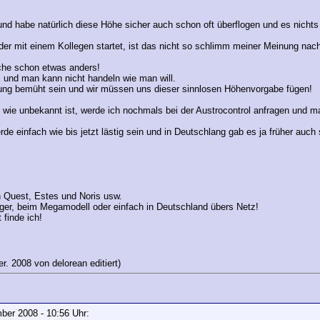
 und habe natürlich diese Höhe sicher auch schon oft überflogen und es nichts 
der mit einem Kollegen startet, ist das nicht so schlimm meiner Meinung nac
ache schon etwas anders!
 und man kann nicht handeln wie man will.
ng bemüht sein und wir müssen uns dieser sinnlosen Höhenvorgabe fügen!
 wie unbekannt ist, werde ich nochmals bei der Austrocontrol anfragen und m
rde einfach wie bis jetzt lästig sein und in Deutschlang gab es ja früher auc
n Quest, Estes und Noris usw.
ger, beim Megamodell oder einfach in Deutschland übers Netz!
 finde ich!
r. 2008 von delorean editiert)
ember 2008 - 10:56 Uhr: