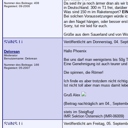
Da seid ihr ja noch ärmer dran als wir 
Nummer des Beitrags:
408
Registriert:
09-2006
in Deutschland. 300 m T1 frei, darübe
Was sind 150 m im Raketensport?
EI
Bei solchen Voraussetzungen würde i
an den Nagel hängen, oder besser erst
Sorry, tut mir leid für euch.
Grüße aus dem Sauerland und von Wo
Veröffentlicht am Donnerstag, 04. Se
Hallo Phoenix
Delorean
Moderator
Benutzername:
Delorean
Bei uns darf man wenigstens bis 50g Tr
Eine Genehmigung ist auch teurer und 
Nummer des Beitrags:
166
Registriert:
05-2007
Die spinnen, die Römer!
Ich finde es aber trotzdem nicht rich
Ist nicht toll aber man muss damit leb
Gruß Alex
(Beitrag nachträglich am 04., Septembe
stets im Steigflug!
IMR Sektion Österreich (IMR-06009)
Veröffentlicht am Freitag, 05. Septem