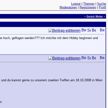
Logout
|
Themen
|
Suche
Moderatoren
|
Registrieren
|
Profil
«
Zurück
Weiter
»
 wie hoch, geflogen werden??? Ich möchte mit dem Hobby beginnen und
et und du kannst gerne zu unserem zweiten Treffen am 18.10.2008 in Wien
n: