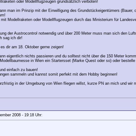
llraketen oder Modellflugzeugen grundsätzlich verboten!
ann man im Prinzip mit der Einwilligung des Grundstückeigentümers (Bauer, d
aum!
 mit Modellraketen oder Modellflugzeugen durch das Ministerium für Landesve
ung der Austrocontrol notwendig und über 200 Meter muss man sich den Luft
 sag ich dir!
n es dir am 18. Oktober gerne zeigen!
n eigentlich nichts passieren und du solltest nicht über die 150 Meter kom
Modellbaumesse in Wien ein Startersset (Marke Quest oder so) oder bestelle es
 und einfach zu bauen!
rungen sammeln und kannst somit perfekt mit dem Hobby beginnen!
urzfristig in der Umgebung von Wien fliegen willst, kurze PN an mich und wi
ptember 2008 - 19:18 Uhr: