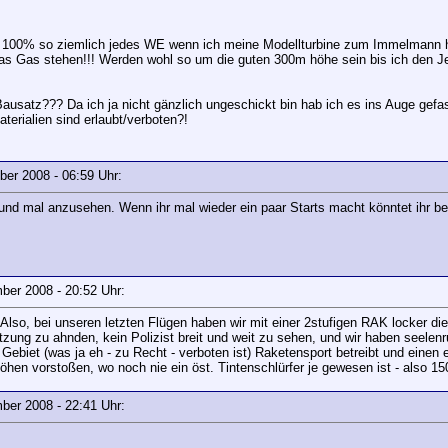
u 100% so ziemlich jedes WE wenn ich meine Modellturbine zum Immelmann 
as Gas stehen!!! Werden wohl so um die guten 300m höhe sein bis ich den Jet
Bausatz??? Da ich ja nicht gänzlich ungeschickt bin hab ich es ins Auge gefa
rialien sind erlaubt/verboten?!
mber 2008 - 06:59 Uhr:
 und mal anzusehen. Wenn ihr mal wieder ein paar Starts macht könntet ihr 
ember 2008 - 20:52 Uhr:
Also, bei unseren letzten Flügen haben wir mit einer 2stufigen RAK locker d
etzung zu ahnden, kein Polizist breit und weit zu sehen, und wir haben seelen
Gebiet (was ja eh - zu Recht - verboten ist) Raketensport betreibt und eine
öhen vorstoßen, wo noch nie ein öst. Tintenschlürfer je gewesen ist - also 1
ember 2008 - 22:41 Uhr: