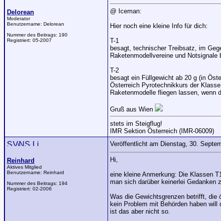
@ Iceman:
Delorean
Moderator
Benutzername:
Delorean
Hier noch eine kleine Info für dich:
Nummer des Beitrags:
190
T-1
Registriert:
05-2007
besagt, technischer Treibsatz, im Gege
Raketenmodellvereine und Notsignale be
T-2
besagt ein Füllgewicht ab 20 g (in Öst
Österreich Pyrotechnikkurs der Klasse
Raketenmodelle fliegen lassen, wenn de
Gruß aus Wien
stets im Steigflug!
IMR Sektion Österreich (IMR-06009)
Veröffentlicht am Dienstag, 30. Sept
Hi,
Reinhard
Aktives Mitglied
Benutzername:
Reinhard
eine kleine Anmerkung: Die Klassen T1 
man sich darüber keinerlei Gedanken 
Nummer des Beitrags:
194
Registriert:
02-2006
Was die Gewichtsgrenzen betrifft, die
kein Problem mit Behörden haben will d
ist das aber nicht so.