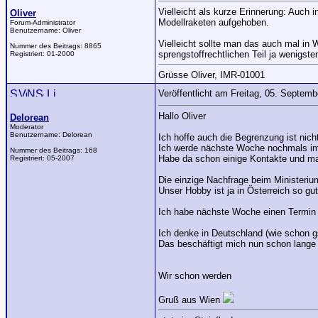
Vielleicht als kurze Erinnerung: Auch 
Oliver
Modellraketen aufgehoben.
Forum-Administrator
Benutzername:
Oliver
Vielleicht sollte man das auch mal in
Nummer des Beitrags:
8865
sprengstoffrechtlichen Teil ja wenigste
Registriert:
01-2000
Grüsse Oliver, IMR-01001
Veröffentlicht am Freitag, 05. Septem
Hallo Oliver
Delorean
Moderator
Benutzername:
Delorean
Ich hoffe auch die Begrenzung ist nicht
Ich werde nächste Woche nochmals im
Nummer des Beitrags:
168
Habe da schon einige Kontakte und ma
Registriert:
05-2007
Die einzige Nachfrage beim Ministeriu
Unser Hobby ist ja in Österreich so g
Ich habe nächste Woche einen Termin 
Ich denke in Deutschland (wie schon g
Das beschäftigt mich nun schon lange 
Wir schon werden
Gruß aus Wien