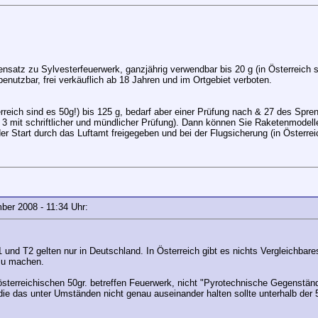
nsatz zu Sylvesterfeuerwerk, ganzjährig verwendbar bis 20 g (in Österreich s
nutzbar, frei verkäuflich ab 18 Jahren und im Ortgebiet verboten.
erreich sind es 50g!) bis 125 g, bedarf aber einer Prüfung nach & 27 des Spr
 3 mit schriftlicher und mündlicher Prüfung). Dann können Sie Raketenmodell
r Start durch das Luftamt freigegeben und bei der Flugsicherung (in Österrei
ember 2008 - 11:34 Uhr:
und T2 gelten nur in Deutschland. In Österreich gibt es nichts Vergleichbares
zu machen.
 österreichischen 50gr. betreffen Feuerwerk, nicht "Pyrotechnische Gegenstä
ie das unter Umständen nicht genau auseinander halten sollte unterhalb der 50