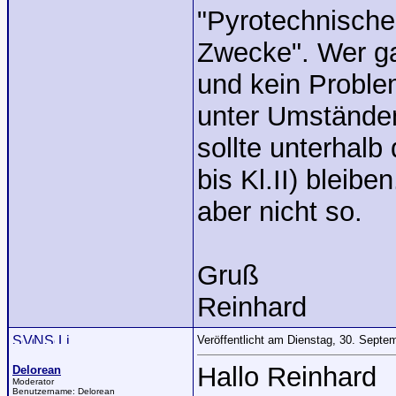
"Pyrotechnische
Zwecke". Wer ga
und kein Proble
unter Umständen
sollte unterhalb
bis Kl.II) bleib
aber nicht so.
Gruß
Reinhard
Veröffentlicht am Dienstag, 30. Sept
Hallo Reinhard
Delorean
Moderator
Benutzername:
Delorean