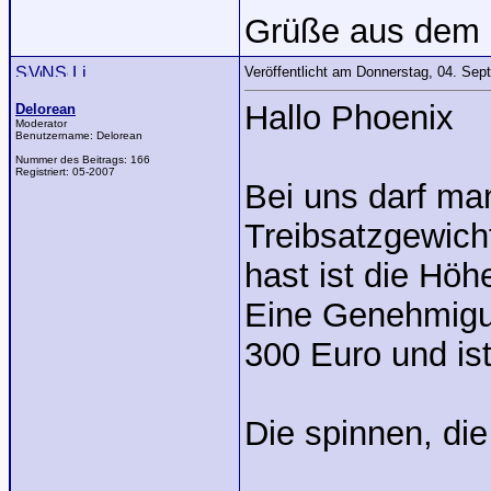
Grüße aus dem 
Veröffentlicht am Donnerstag, 04. Se
Hallo Phoenix
Delorean
Moderator
Benutzername:
Delorean
Nummer des Beitrags:
166
Registriert:
05-2007
Bei uns darf ma
Treibsatzgewicht
hast ist die Höh
Eine Genehmigun
300 Euro und is
Die spinnen, di