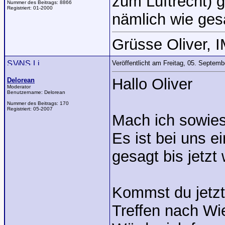
zum Luftrecht) g
Nummer des Beitrags:
8866
Registriert:
01-2000
nämlich wie gesa
Grüsse Oliver, 
Veröffentlicht am Freitag, 05. Septem
Hallo Oliver
Delorean
Moderator
Benutzername:
Delorean
Nummer des Beitrags:
170
Registriert:
05-2007
Mach ich sowies
Es ist bei uns e
gesagt bis jetz
Kommst du jetzt
Treffen nach Wi