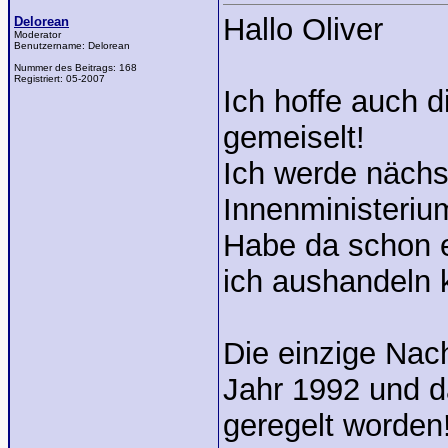
Hallo Oliver
Delorean
Moderator
Benutzername:
Delorean
Nummer des Beitrags:
168
Registriert:
05-2007
Ich hoffe auch d
gemeiselt!
Ich werde näch
Innenministeriu
Habe da schon 
ich aushandeln 
Die einzige Nac
Jahr 1992 und d
geregelt worden