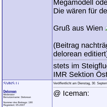
Megamodell oder
Die wären für de
Gruß aus Wien
(Beitrag nachtr
delorean editiert
stets im Steigflu
IMR Sektion Öst
Veröffentlicht am Dienstag, 30. Sept
@ Iceman:
Delorean
Moderator
Benutzername:
Delorean
Nummer des Beitrags:
190
Registriert:
05-2007