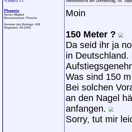
Veröffentlicht am Donnerstag, 04. Se
Moin
Phoenix
Senior Mitglied
Benutzername:
Phoenix
Nummer des Beitrags:
408
Registriert:
09-2006
150 Meter ?
Da seid ihr ja n
in Deutschland. 
Aufstiegsgenehm
Was sind 150 m
Bei solchen Vo
an den Nagel hä
anfangen.
Sorry, tut mir le