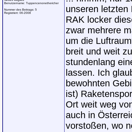
Benutzername:
Tuppencenonethericher
unseren letzten 
Nummer des Beitrags:
5
Registriert:
06-2008
RAK locker dies
zwar mehrere mal
um die Luftraum
breit und weit z
stundenlang ein
lassen. Ich glau
bewohnten Gebie
ist) Raketenspor
Ort weit weg vo
auch in Österre
vorstoßen, wo no