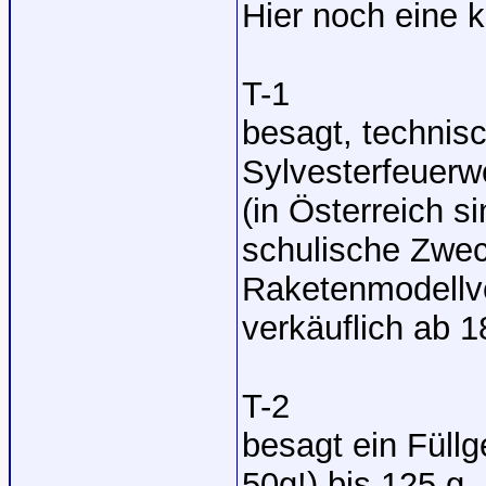
Hier noch eine kl
T-1
besagt, technis
Sylvesterfeuerw
(in Österreich s
schulische Zwec
Raketenmodellve
verkäuflich ab 1
T-2
besagt ein Füllg
50g!) bis 125 g,