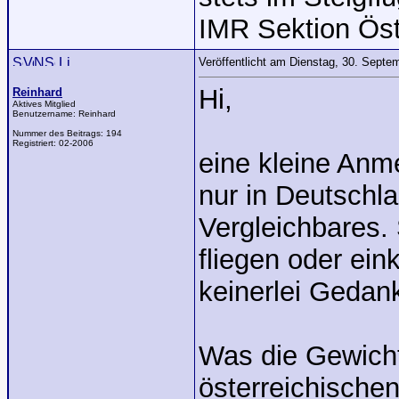
IMR Sektion Öst
Veröffentlicht am Dienstag, 30. Sept
Hi,
Reinhard
Aktives Mitglied
Benutzername:
Reinhard
Nummer des Beitrags:
194
Registriert:
02-2006
eine kleine Anm
nur in Deutschla
Vergleichbares.
fliegen oder ein
keinerlei Geda
Was die Gewichts
österreichischen