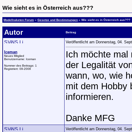
Wie sieht es in Österreich aus???
Modellraketen Forum
»
Gesetze und Bestimmungen
» Wie sieht es in Österreich aus???
Autor
Beitrag
Veröffentlicht am Donnerstag, 04. Se
Ich möchte mal 
Iceman
Neues Mitglied
Benutzername:
Iceman
der Legalität vo
Nummer des Beitrags:
1
Registriert:
09-2008
wann, wo, wie h
mit dem Hobby 
informieren.
Danke MFG
Veröffentlicht am Donnerstag, 04. Se