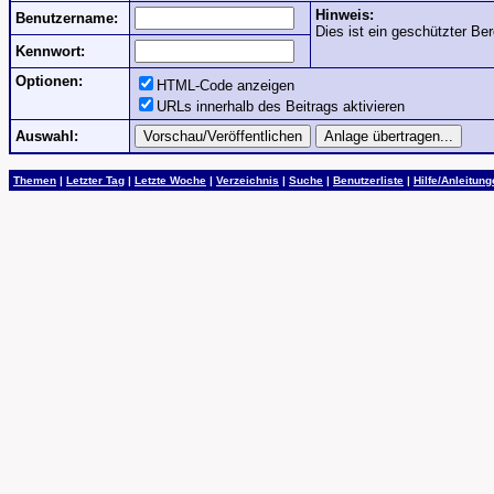
Hinweis:
Benutzername:
Dies ist ein geschützter Ber
Kennwort:
Optionen:
HTML-Code anzeigen
URLs innerhalb des Beitrags aktivieren
Auswahl:
Themen
|
Letzter Tag
|
Letzte Woche
|
Verzeichnis
|
Suche
|
Benutzerliste
|
Hilfe/Anleitun