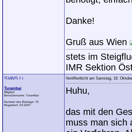
Danke!
Gruß aus Wien
stets im Steigflu
IMR Sektion Öst
Veröffentlicht am Samstag, 18. Oktob
Huhu,
Turambar
Mitglied
Benutzername:
Turambar
Nummer des Beitrags:
70
Registriert:
03-2007
das mit den Gese
muss man sich a