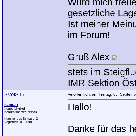
Würd mich freue
gesetzliche Lage
Ist meiner Meinu
im Forum!
Gruß Alex
stets im Steigflu
IMR Sektion Öst
Veröffentlicht am Freitag, 05. Septem
Hallo!
Iceman
Neues Mitglied
Benutzername:
Iceman
Nummer des Beitrags:
2
Registriert:
09-2008
Danke für das h