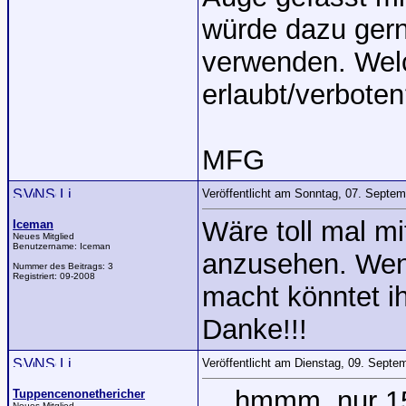
würde dazu ger
verwenden. Welc
erlaubt/verboten
MFG
Veröffentlicht am Sonntag, 07. Septe
Wäre toll mal m
Iceman
Neues Mitglied
Benutzername:
Iceman
anzusehen. Wenn
Nummer des Beitrags:
3
Registriert:
09-2008
macht könntet i
Danke!!!
Veröffentlicht am Dienstag, 09. Sept
... hmmm, nur 15
Tuppencenonethericher
Neues Mitglied