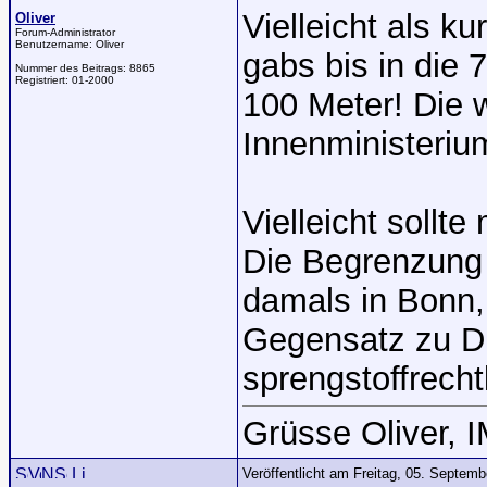
Vielleicht als k
Oliver
Forum-Administrator
Benutzername:
Oliver
gabs bis in die
Nummer des Beitrags:
8865
Registriert:
01-2000
100 Meter! Die 
Innenministeriu
Vielleicht sollt
Die Begrenzung i
damals in Bonn,
Gegensatz zu D
sprengstoffrecht
Grüsse Oliver, 
Veröffentlicht am Freitag, 05. Septem