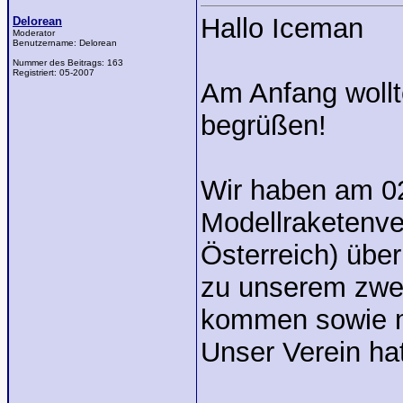
Hallo Iceman
Delorean
Moderator
Benutzername:
Delorean
Nummer des Beitrags:
163
Registriert:
05-2007
Am Anfang wollt
begrüßen!
Wir haben am 02
Modellraketenve
Österreich) übe
zu unserem zwei
kommen sowie mi
Unser Verein hat