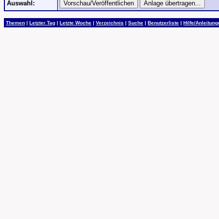
Auswahl:
Themen
|
Letzter Tag
|
Letzte Woche
|
Verzeichnis
|
Suche
|
Benutzerliste
|
Hilfe/Anleitun