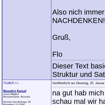
Also nich immer
NACHDENKEN!!
Gruß,
Flo
Dieser Text bas
Struktur und Sat
Veröffentlicht am Dienstag, 20. Janua
na gut hab mich
Benedict Kempf
Junior Mitglied
Benutzername:
Benedict
schau mal wir h
Nummer des Beitrags:
48
Registriert:
01-2004