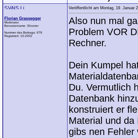
Veröffentlicht am Montag, 19. Januar
Also nun mal ga
Florian Grassegger
Moderator
Benutzername:
Shooter
Problem VOR D
Nummer des Beitrags:
678
Registriert:
10-2002
Rechner.
Dein Kumpel hat
Materialdatenba
Du. Vermutlich h
Datenbank hinzu
konstruiert er f
Material und da 
gibs nen Fehler 