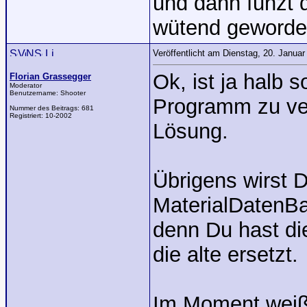
und dann funzt 
wütend geworde
Veröffentlicht am Dienstag, 20. Janua
Ok, ist ja halb 
Florian Grassegger
Moderator
Benutzername:
Shooter
Programm zu verf
Nummer des Beitrags:
681
Registriert:
10-2002
Lösung.
Übrigens wirst D
MaterialDatenBa
denn Du hast di
die alte ersetzt.
Im Moment weiß 