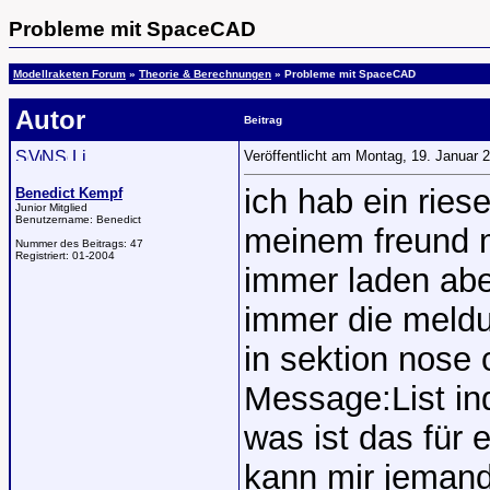
Probleme mit SpaceCAD
Modellraketen Forum
»
Theorie & Berechnungen
» Probleme mit SpaceCAD
Autor
Beitrag
Veröffentlicht am Montag, 19. Januar
ich hab ein rie
Benedict Kempf
Junior Mitglied
Benutzername:
Benedict
meinem freund m
Nummer des Beitrags:
47
Registriert:
01-2004
immer laden abe
immer die meldu
in sektion nose 
Message:List in
was ist das für 
kann mir jemand