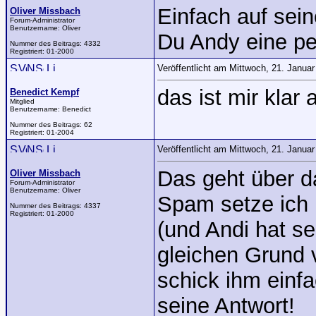
Einfach auf sei
Oliver Missbach
Forum-Administrator
Benutzername:
Oliver
Du Andy eine pe
Nummer des Beitrags:
4332
Registriert:
01-2000
Veröffentlicht am Mittwoch, 21. Janua
das ist mir klar
Benedict Kempf
Mitglied
Benutzername:
Benedict
Nummer des Beitrags:
62
Registriert:
01-2004
Veröffentlicht am Mittwoch, 21. Janua
Das geht über d
Oliver Missbach
Forum-Administrator
Benutzername:
Oliver
Spam setze ich 
Nummer des Beitrags:
4337
Registriert:
01-2000
(und Andi hat s
gleichen Grund 
schick ihm einfa
seine Antwort!