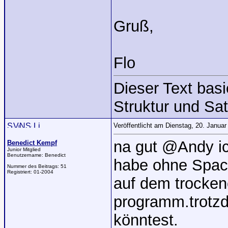
Gruß,
Flo
Dieser Text bas
Struktur und Sat
Veröffentlicht am Dienstag, 20. Janua
na gut @Andy ic
Benedict Kempf
Junior Mitglied
Benutzername:
Benedict
habe ohne Spac
Nummer des Beitrags:
51
Registriert:
01-2004
auf dem trockene
programm.trotzd
könntest.