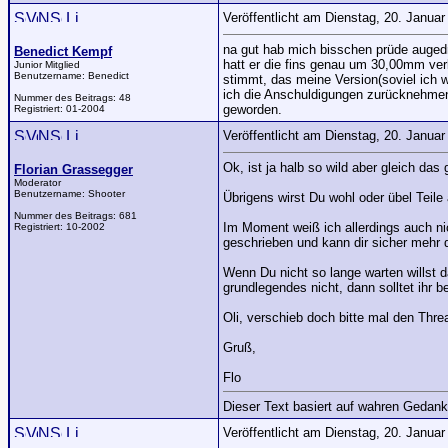
Veröffentlicht am Dienstag, 20. Janua
na gut hab mich bisschen prüde augedr
Benedict Kempf
hatt er die fins genau um 30,00mm ver
Junior Mitglied
Benutzername:
Benedict
stimmt, das meine Version(soviel ich w
ich die Anschuldigungen zurücknehmen
Nummer des Beitrags:
48
geworden.
Registriert:
01-2004
Veröffentlicht am Dienstag, 20. Janua
Ok, ist ja halb so wild aber gleich da
Florian Grassegger
Moderator
Benutzername:
Shooter
Übrigens wirst Du wohl oder übel Teil
Nummer des Beitrags:
681
Im Moment weiß ich allerdings auch ni
Registriert:
10-2002
geschrieben und kann dir sicher mehr
Wenn Du nicht so lange warten willst 
grundlegendes nicht, dann solltet ihr 
Oli, verschieb doch bitte mal den Threa
Gruß,
Flo
Dieser Text basiert auf wahren Gedank
Veröffentlicht am Dienstag, 20. Janua