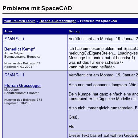
Probleme mit SpaceCAD
Modellraketen Forum
»
Theorie & Berechnungen
» Probleme mit SpaceCAD
Autor
Beitrag
Veröffentlicht am Montag, 19. Januar
ich hab ein riesen problem mit Space
Benedict Kempf
meldungC\:EigeneDteien... Loading-iss
Junior Mitglied
Benutzername:
Benedict
Message:List index out of bounds(-1)
was ist das für eine scheiße??
Nummer des Beitrags:
47
kann mir jemand helfäään
Registriert:
01-2004
Veröffentlicht am Montag, 19. Januar
Also nun mal gaaaannz langsam. Wie
Florian Grassegger
Moderator
Benutzername:
Shooter
Dein Kumpel hat ganz einfach eine and
konstruiert er fleißig seine Modelle m
Nummer des Beitrags:
678
Registriert:
10-2002
Also nich immer gleich rumschreien
Gruß,
Flo
Dieser Text basiert auf wahren Gedank