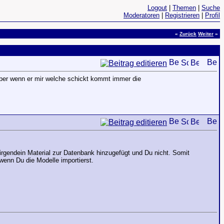
Logout
|
Themen
|
Suche
Moderatoren
|
Registrieren
|
Profil
«
Zurück
Weiter
»
ber wenn er mir welche schickt kommt immer die
irgendein Material zur Datenbank hinzugefügt und Du nicht. Somit
 wenn Du die Modelle importierst.