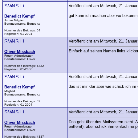
Veröffentlicht am Mittwoch, 21. Janua
gut kann ich machen aber wo bekomm 
Benedict Kempf
Junior Mitglied
Benutzername:
Benedict
Nummer des Beitrags:
54
Registriert:
01-2004
Veröffentlicht am Mittwoch, 21. Janua
Einfach auf seinen Namen links klick
Oliver Missbach
Forum-Administrator
Benutzername:
Oliver
Nummer des Beitrags:
4332
Registriert:
01-2000
Veröffentlicht am Mittwoch, 21. Janua
das ist mir klar aber wie schick ich im
Benedict Kempf
Mitglied
Benutzername:
Benedict
Nummer des Beitrags:
62
Registriert:
01-2004
Veröffentlicht am Mittwoch, 21. Janua
Das geht über das Mailsystem nicht. 
Oliver Missbach
entfernt), aber schick ihm einfach ne p
Forum-Administrator
Benutzername:
Oliver
Nummer des Beitrags:
4337