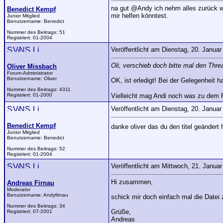
na gut @Andy ich nehm alles zurück w
Benedict Kempf
mir helfen könntest.
Junior Mitglied
Benutzername:
Benedict
Nummer des Beitrags:
51
Registriert:
01-2004
Veröffentlicht am Dienstag, 20. Janua
Oli, verschieb doch bitte mal den Threa
Oliver Missbach
Forum-Administrator
Benutzername:
Oliver
OK, ist erledigt! Bei der Gelegenheit 
Nummer des Beitrags:
4311
Registriert:
01-2000
Vielleicht mag Andi noch was zu dem
Veröffentlicht am Dienstag, 20. Janua
Benedict Kempf
danke oliver das du den titel geändert
Junior Mitglied
Benutzername:
Benedict
Nummer des Beitrags:
52
Registriert:
01-2004
Veröffentlicht am Mittwoch, 21. Janua
Hi zusammen,
Andreas Firnau
Moderator
Benutzername:
Andyfirnau
schick mir doch einfach mal die Datei 
Nummer des Beitrags:
34
Grüße,
Registriert:
07-2001
Andreas