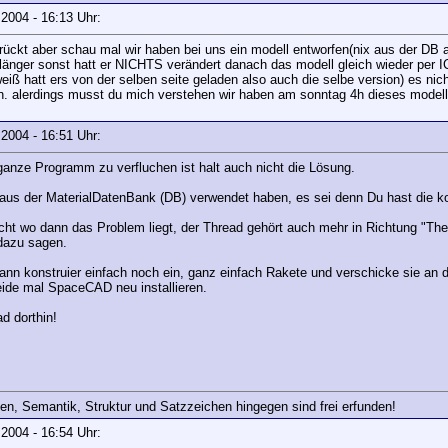
r 2004 - 16:13 Uhr:
ückt aber schau mal wir haben bei uns ein modell entworfen(nix aus der DB a
länger sonst hatt er NICHTS verändert danach das modell gleich wieder per 
eiß hatt ers von der selben seite geladen also auch die selbe version) es nic
. alerdings musst du mich verstehen wir haben am sonntag 4h dieses modell 
r 2004 - 16:51 Uhr:
s ganze Programm zu verfluchen ist halt auch nicht die Lösung.
e aus der MaterialDatenBank (DB) verwendet haben, es sei denn Du hast die k
cht wo dann das Problem liegt, der Thread gehört auch mehr in Richtung "Th
 dazu sagen.
dann konstruier einfach noch ein, ganz einfach Rakete und verschicke sie an
beide mal SpaceCAD neu installieren.
d dorthin!
en, Semantik, Struktur und Satzzeichen hingegen sind frei erfunden!
r 2004 - 16:54 Uhr: