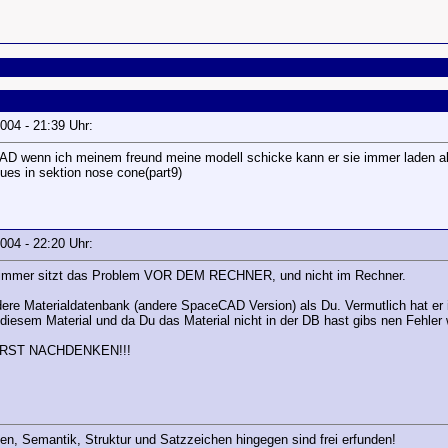
 2004 - 21:39 Uhr:
CAD wenn ich meinem freund meine modell schicke kann er sie immer laden a
ues in sektion nose cone(part9)
 2004 - 22:20 Uhr:
 immer sitzt das Problem VOR DEM RECHNER, und nicht im Rechner.
ere Materialdatenbank (andere SpaceCAD Version) als Du. Vermutlich hat er 
it diesem Material und da Du das Material nicht in der DB hast gibs nen Fehler
, ERST NACHDENKEN!!!
en, Semantik, Struktur und Satzzeichen hingegen sind frei erfunden!