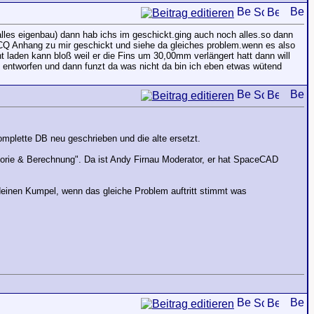
lles eigenbau) dann hab ichs im geschickt.ging auch noch alles.so dann
ICQ Anhang zu mir geschickt und siehe da gleiches problem.wenn es also
ht laden kann bloß weil er die Fins um 30,00mm verlängert hatt dann will
entworfen und dann funzt da was nicht da bin ich eben etwas wütend
omplette DB neu geschrieben und die alte ersetzt.
eorie & Berechnung". Da ist Andy Firnau Moderator, er hat SpaceCAD
 deinen Kumpel, wenn das gleiche Problem auftritt stimmt was