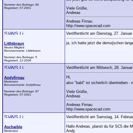
Nummer des Beitrags:
86
Viele Grüße,
Registriert:
07-2001
Andreas
Andreas Firnau
http://www.spacecad.com
Veröffentlicht am Dienstag, 27. Janua
ja, ich hatte jetzt die demo(schon lan
Littlebraun
Neues Mitglied
Benutzername:
Littlebraun
Nummer des Beitrags:
5
Registriert:
12-2008
Veröffentlicht am Mittwoch, 28. Janua
Hi,
Andyfirnau
Moderator
also "bald" ist sicherlich übertrieben
Benutzername:
Andyfirnau
Viele Grüße,
Nummer des Beitrags:
87
Registriert:
07-2001
Andreas
Andreas Firnau
http://www.spacecad.com
Veröffentlicht am Samstag, 14. Febru
Hallo Andreas, planst du für SC5 die M
Aschaible
Andy
Moderator