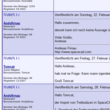
Benutzername:
Aschaible
Nummer des Beitrags:
1154
Registriert:
04-2002
Veröffentlicht am Sonntag, 22. Februa
Hallo zusammen,
Andyfirnau
Moderator
Benutzername:
Andyfirnau
derzeit kann ich noch keine Aussage 
Nummer des Beitrags:
88
Viele Grüße,
Registriert:
07-2001
Andreas
Andreas Firnau
http://www.spacecad.com
Veröffentlicht am Freitag, 27. Februa
Hallo Andreas,
Tomcat
Junior Mitglied
Benutzername:
Tomcat
hab mal ne Frage: Kann mann irgendw
Nummer des Beitrags:
48
Gruß Tomcat
Registriert:
12-2007
Veröffentlicht am Samstag, 28. Febru
Hallo Tomcat,
Andyfirnau
Moderator
Benutzername:
Andyfirnau
der Import von Treibsätzen in SpaceCA
Nummer des Beitrags:
89
1. Download der Treibsatzdatei (RASP
Registriert:
07-2001