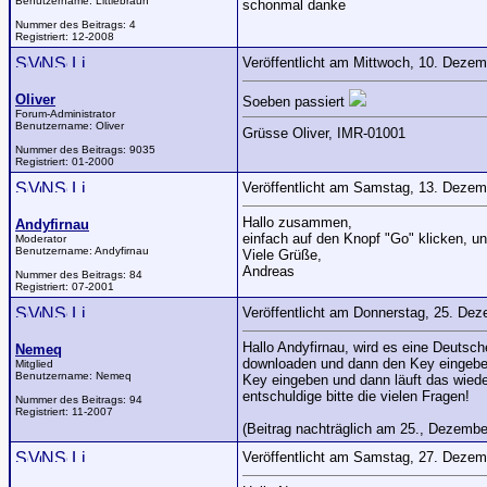
Benutzername:
Littlebraun
schonmal danke
Nummer des Beitrags:
4
Registriert:
12-2008
Veröffentlicht am Mittwoch, 10. Deze
Oliver
Soeben passiert
Forum-Administrator
Benutzername:
Oliver
Grüsse Oliver, IMR-01001
Nummer des Beitrags:
9035
Registriert:
01-2000
Veröffentlicht am Samstag, 13. Deze
Hallo zusammen,
Andyfirnau
einfach auf den Knopf "Go" klicken, un
Moderator
Benutzername:
Andyfirnau
Viele Grüße,
Andreas
Nummer des Beitrags:
84
Registriert:
07-2001
Veröffentlicht am Donnerstag, 25. De
Hallo Andyfirnau, wird es eine Deuts
Nemeq
downloaden und dann den Key eingeben
Mitglied
Benutzername:
Nemeq
Key eingeben und dann läuft das wiede
entschuldige bitte die vielen Fragen!
Nummer des Beitrags:
94
Registriert:
11-2007
(Beitrag nachträglich am 25., Dezembe
Veröffentlicht am Samstag, 27. Deze