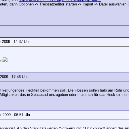
en, dann Optionen -> Treibsatzeditor starten -> Import -> Datei auswählen
ar 2009 - 14:37 Uhr:
rt
r 2009 - 17:46 Uhr:
n verjüngendes Heckteil bekommen soll. Die Flossen sollen halb am Rohr und 
 Möglichkeit das in Spacecad einzugeben oder muss ich für das Heck ein nor
er 2009 - 06:51 Uhr:
anhängst. An den Stabilitätswerten (Schwerpunkt / Druckpunkt) ändert das n