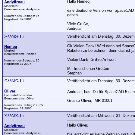
Hallo Nemeq,
Andyfirnau
Moderator
Benutzername:
Andyfirnau
eine deutsche Version von SpaceCAD 4
geben.
Nummer des Beitrags:
85
Registriert:
07-2001
Viele Grüße,
Andreas
Veröffentlicht am Dienstag, 30. Deze
Ok Vielen Dank! Wird denn bei SpaceC
Nemeq
Raketen zu berechnen, denn das ist ja
Mitglied
Benutzername:
Nemeq
Vielen Dank für ihre Antwort
Nummer des Beitrags:
96
Registriert:
11-2007
Mit freundlichen Grüßen
Stephan
Veröffentlicht am Dienstag, 30. Deze
Oliver
Andreas, hast Du für SpaceCAD 5 scho
Forum-Administrator
Benutzername:
Oliver
Grüsse Oliver, IMR-01001
Nummer des Beitrags:
9065
Registriert:
01-2000
Veröffentlicht am Mittwoch, 31. Deze
Hallo Oliver,
Andyfirnau
Moderator
Benutzername:
Andyfirnau
bis jetzt gibt es keine Zeitplanung für