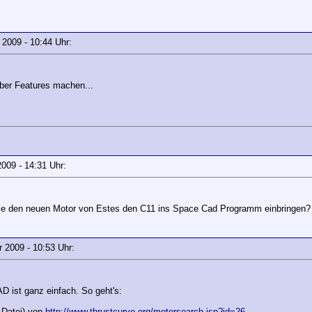
r 2009 - 10:44 Uhr:
über Features machen...
r 2009 - 14:31 Uhr:
ie den neuen Motor von Estes den C11 ins Space Cad Programm einbringen?
ar 2009 - 10:53 Uhr:
D ist ganz einfach. So geht's:
-Datei) von
http://www.thrustcurve.org/motorsearch.jsp?id=26