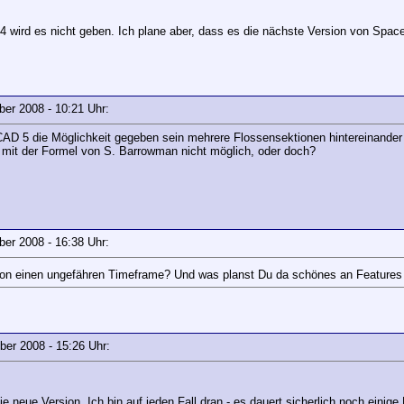
 wird es nicht geben. Ich plane aber, dass es die nächste Version von Spac
mber 2008 - 10:21 Uhr:
AD 5 die Möglichkeit gegeben sein mehrere Flossensektionen hintereinande
 mit der Formel von S. Barrowman nicht möglich, oder doch?
mber 2008 - 16:38 Uhr:
n einen ungefähren Timeframe? Und was planst Du da schönes an Features (
mber 2008 - 15:26 Uhr:
 die neue Version. Ich bin auf jeden Fall dran - es dauert sicherlich noch einig