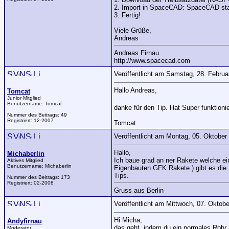
2. Import in SpaceCAD: SpaceCAD start
3. Fertig!
Viele Grüße,
Andreas
Andreas Firnau
http://www.spacecad.com
Veröffentlicht am Samstag, 28. Febru
Hallo Andreas,
Tomcat
Junior Mitglied
Benutzername:
Tomcat
danke für den Tip. Hat Super funktionie
Nummer des Beitrags:
49
Registriert:
12-2007
Tomcat
Veröffentlicht am Montag, 05. Oktobe
Hallo,
Michaberlin
Ich baue grad an ner Rakete welche ei
Aktives Mitglied
Benutzername:
Michaberlin
Eigenbauten GFK Rakete ) gibt es die
Tips.
Nummer des Beitrags:
173
Registriert:
02-2008
Gruss aus Berlin
Veröffentlicht am Mittwoch, 07. Oktob
Hi Micha,
Andyfirnau
das geht, indem du ein normales Rohr 
Moderator