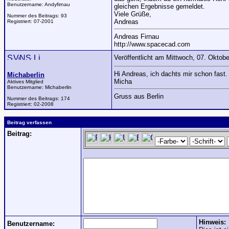
Benutzername:
Andyfirnau
gleichen Ergebnisse gemeldet.
Viele Grüße,
Nummer des Beitrags:
93
Andreas
Registriert:
07-2001
Andreas Firnau
http://www.spacecad.com
Veröffentlicht am Mittwoch, 07. Oktob
Hi Andreas, ich dachts mir schon fast
Michaberlin
Micha
Aktives Mitglied
Benutzername:
Michaberlin
Gruss aus Berlin
Nummer des Beitrags:
174
Registriert:
02-2008
Beitrag verfassen
Beitrag:
Hinweis:
Benutzername: