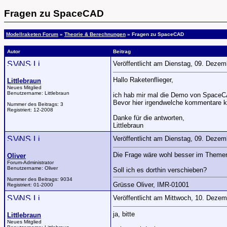
Fragen zu SpaceCAD
Modellraketen Forum
»
Theorie & Berechnungen
» Fragen zu SpaceCAD
Autor
Beitrag
Veröffentlicht am Dienstag, 09. Deze
Hallo Raketenflieger,
Littlebraun
Neues Mitglied
Benutzername:
Littlebraun
ich hab mir mal die Demo von SpaceCAD
Bevor hier irgendwelche kommentare k
Nummer des Beitrags:
3
Registriert:
12-2008
Danke für die antworten,
Littlebraun
Veröffentlicht am Dienstag, 09. Deze
Die Frage wäre wohl besser im Themen
Oliver
Forum-Administrator
Benutzername:
Oliver
Soll ich es dorthin verschieben?
Nummer des Beitrags:
9034
Grüsse Oliver, IMR-01001
Registriert:
01-2000
Veröffentlicht am Mittwoch, 10. Deze
ja, bitte
Littlebraun
Neues Mitglied