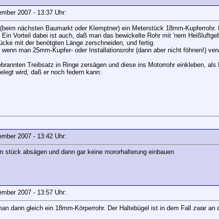
vember 2007 - 13:37 Uhr:
 (beim nächsten Baumarkt oder Klemptner) ein Meterstück 18mm-Kupferrohr. 
. Ein Vorteil dabei ist auch, daß man das bewickelte Rohr mit 'nem Heißluftg
ücke mit der benötgten Länge zerschneiden, und fertig.
 wenn man 25mm-Kupfer- oder Installationsrohr (dann aber nicht föhnen!) ver
annten Treibsatz in Ringe zersägen und diese ins Motorrohr einkleben, als H
elegt wird, daß er noch federn kann:
vember 2007 - 13:42 Uhr:
cm stück absägen und dann gar keine mororhalterung einbauen
vember 2007 - 13:57 Uhr:
 man dann gleich ein 18mm-Körperrohr. Der Haltebügel ist in dem Fall zwar an