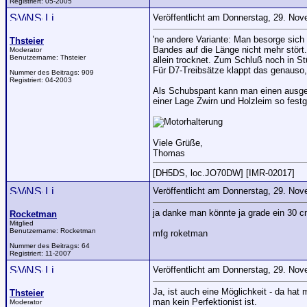
Registriert:
05-2005
Veröffentlicht am Donnerstag, 29. No
'ne andere Variante: Man besorge sich
Thsteier
Bandes auf die Länge nicht mehr stört
Moderator
Benutzername:
Thsteier
allein trocknet. Zum Schluß noch in St
Für D7-Treibsätze klappt das genauso,
Nummer des Beitrags:
909
Registriert:
04-2003
Als Schubspant kann man einen ausgebr
einer Lage Zwirn und Holzleim so festg
Viele Grüße,
Thomas
[DH5DS, loc.JO70DW] [IMR-02017]
Veröffentlicht am Donnerstag, 29. No
ja danke man könnte ja grade ein 30 
Rocketman
Mitglied
Benutzername:
Rocketman
mfg roketman
Nummer des Beitrags:
64
Registriert:
11-2007
Veröffentlicht am Donnerstag, 29. No
Ja, ist auch eine Möglichkeit - da hat
Thsteier
man kein Perfektionist ist.
Moderator