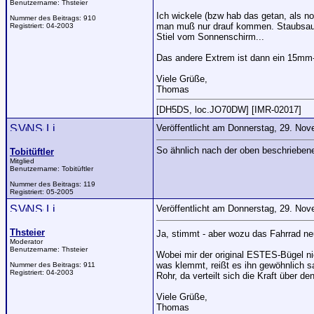
Benutzername:
Thsteier
Ich wickele (bzw hab das getan, als n
Nummer des Beitrags:
910
man muß nur drauf kommen. Staubsauge
Registriert:
04-2003
Stiel vom Sonnenschirm...
Das andere Extrem ist dann ein 15mm-Ke
Viele Grüße,
Thomas
[DH5DS, loc.JO70DW] [IMR-02017]
Veröffentlicht am Donnerstag, 29. No
So ähnlich nach der oben beschriebene
Tobitüftler
Mitglied
Benutzername:
Tobitüftler
Nummer des Beitrags:
119
Registriert:
05-2005
Veröffentlicht am Donnerstag, 29. No
Thsteier
Ja, stimmt - aber wozu das Fahrrad ne
Moderator
Benutzername:
Thsteier
Wobei mir der original ESTES-Bügel nic
was klemmt, reißt es ihn gewöhnlich 
Nummer des Beitrags:
911
Registriert:
04-2003
Rohr, da verteilt sich die Kraft über de
Viele Grüße,
Thomas