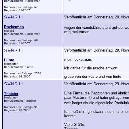
Benutzername:
Rocketman
Nummer des Beitrags:
67
Registriert:
11-2007
Veröffentlicht am Donnerstag, 29. No
Rocketman
wegen der wandstärke steht auf der web
Mitglied
mfg rocketman
Benutzername:
Rocketman
Nummer des Beitrags:
68
Registriert:
11-2007
Veröffentlicht am Donnerstag, 29. No
moin rocketman,
Lunte
Moderator
Benutzername:
Lunte
ich danke für die rasche antwort.
Nummer des Beitrags:
2338
grüße von der küste und von lunte
Registriert:
03-2006
Veröffentlicht am Donnerstag, 29. No
Eine Firma, die Pappröhren und ähnlich
Thsteier
paar Muster mit) und habe gefragt: vo
Moderator
Benutzername:
Thsteier
weit länger als die eigentliche Produk
Nummer des Beitrags:
913
Registriert:
04-2003
Ich muß mir irgendwann nochmal eine a
könnte.
Viele Grüße,
Thomas