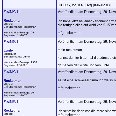
[DH5DS, loc.JO70DW] [IMR-02017]
Veröffentlicht am Donnerstag, 29. No
Rocketman
ich habe jetzt bei einer kartonrohr fi
Mitglied
die fertigen alles auf wahl von 5-15
Benutzername:
Rocketman
mfg rocketman
Nummer des Beitrags:
65
Registriert:
11-2007
Veröffentlicht am Donnerstag, 29. No
moin rocketman,
Lunte
Moderator
Benutzername:
Lunte
kannst du hier bitte mal die adresse d
Nummer des Beitrags:
2334
grüße von der küste und von lunte
Registriert:
03-2006
Veröffentlicht am Donnerstag, 29. No
es ist eine schweizer firma ich weiss 
Rocketman
Mitglied
Benutzername:
Rocketman
mfg rocketman
Nummer des Beitrags:
66
Registriert:
11-2007
Veröffentlicht am Donnerstag, 29. No
Rocketman
ich schreibe dann wie die rohre sind 
Mitglied
mfg rocketman