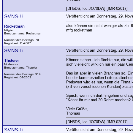
[DH5DS, loc.JO70DW] [IMR-02017]
Veröffentlicht am Donnerstag, 29. No
also können sie nicht weniger als zb.
Rocketman
mfg rocketman
Mitglied
Benutzername:
Rocketman
Nummer des Beitrags:
70
Registriert:
11-2007
Veröffentlicht am Donnerstag, 29. No
Können schon - ich fürchte nur, die wi
Thsteier
sich vielleicht wirklich nur ein paar 
Moderator
Benutzername:
Thsteier
Das ist aber in vielen Branchen so. E
Nummer des Beitrags:
914
bei der kommerziellen Leiterplattenher
Registriert:
04-2003
Preiswert wird es nur, wenn die Firma
(zB von verschiedenen Kunden) zusa
Sprich, wenn ich dort hingehen und sa
"Könnt ihr mir mal 20 Rohre machen? U
Viele Grüße,
Thomas
[DH5DS, loc.JO70DW] [IMR-02017]
Veröffentlicht am Donnerstag, 29. No