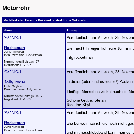
Motorrohr
Modellraketen Forum
»
Raketenkonstruktion
» Motorrohr
Autor
Beitrag
Veröffentlicht am Mittwoch, 28. Nove
Rocketman
wie macht ihr eigentlich eure 18mm m
Junior Mitglied
Benutzername:
Rocketman
mfg rocketman
Nummer des Beitrags:
57
Registriert:
11-2007
Veröffentlicht am Mittwoch, 28. Nove
in dreier (oder sind es vierer?) Päcken
Jolly_roger
Gold Mitglied
Benutzername:
Jolly_roger
Fleißige Menschen wickel auch die Moto
Nummer des Beitrags:
1012
Registriert:
11-2002
Schöne Grüße, Stefan
Ride the Sky!
Veröffentlicht am Mittwoch, 28. Nove
Rocketman
aha bei woti hab ich die noch nicht g
Junior Mitglied
Benutzername:
Rocketman
und mit nassklebeband kann man es ja 