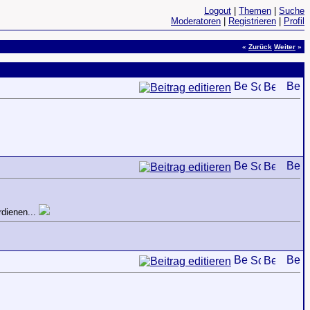
Logout
|
Themen
|
Suche
Moderatoren
|
Registrieren
|
Profil
«
Zurück
Weiter
»
rdienen...