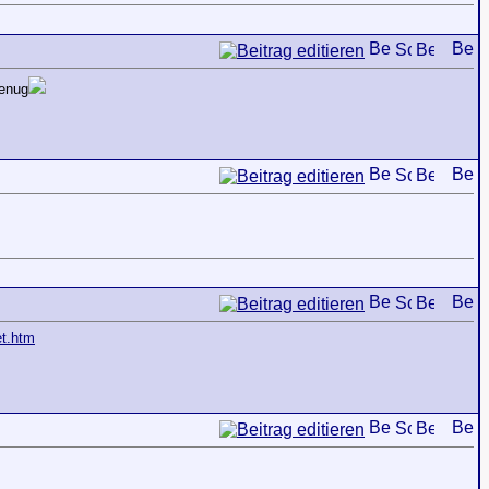
genug
et.htm