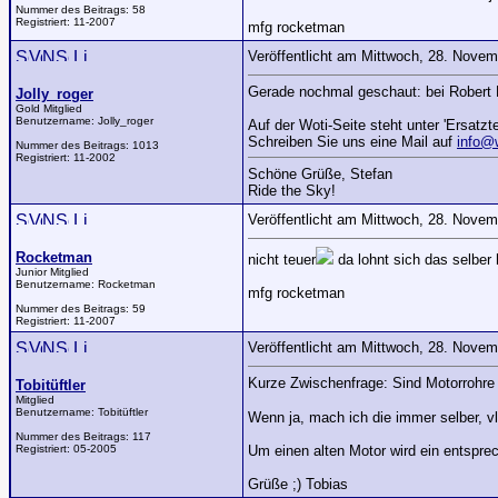
Nummer des Beitrags:
58
Registriert:
11-2007
mfg rocketman
Veröffentlicht am Mittwoch, 28. Nove
Gerade nochmal geschaut: bei Robert K
Jolly_roger
Gold Mitglied
Benutzername:
Jolly_roger
Auf der Woti-Seite steht unter 'Ersatzt
Schreiben Sie uns eine Mail auf
info@
Nummer des Beitrags:
1013
Registriert:
11-2002
Schöne Grüße, Stefan
Ride the Sky!
Veröffentlicht am Mittwoch, 28. Nove
Rocketman
nicht teuer
da lohnt sich das selber h
Junior Mitglied
Benutzername:
Rocketman
mfg rocketman
Nummer des Beitrags:
59
Registriert:
11-2007
Veröffentlicht am Mittwoch, 28. Nove
Kurze Zwischenfrage: Sind Motorrohre
Tobitüftler
Mitglied
Benutzername:
Tobitüftler
Wenn ja, mach ich die immer selber, vll
Nummer des Beitrags:
117
Registriert:
05-2005
Um einen alten Motor wird ein entsprec
Grüße ;) Tobias