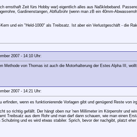
och ernsthaft Zeit fürs Hobby war) eigentlich alles aus Naßklebeband. Passen
rrohre, Gardinenstangen, Abflußrohr (wenn man zB ein 40mm-Abwasserrohr v
rn und ein "Held-1000" als Treibsatz. Ist aber ein Verlustgeschäft - die Rake
vember 2007 - 14:10 Uhr:
n Methode von Thomas ist auch die Motorhalterung der Estes Alpha III, wollt
vember 2007 - 14:21 Uhr:
u erfinden, wenn es funktionierende Vorlagen gibt und genügend Reste von i
ht so richtig gefällt. Der hängt oben nur 'nen Millimeter im Körperrohr und 
samt Treibsatz aus dem Rohr und man darf dann schauen, wie man einen Ersta
n Schubring und es wird etwas stabiler. Sprich, bevor der nachgibt, platzt eher