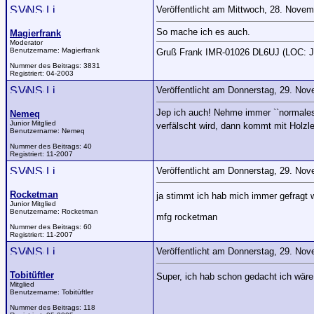
Veröffentlicht am Mittwoch, 28. Nove
So mache ich es auch.
Magierfrank
Moderator
Benutzername:
Magierfrank
Gruß Frank IMR-01026 DL6UJ (LOC: 
Nummer des Beitrags:
3831
Registriert:
04-2003
Veröffentlicht am Donnerstag, 29. No
Jep ich auch! Nehme immer ``normales``
Nemeq
Junior Mitglied
verfälscht wird, dann kommt mit Holzle
Benutzername:
Nemeq
Nummer des Beitrags:
40
Registriert:
11-2007
Veröffentlicht am Donnerstag, 29. No
Rocketman
ja stimmt ich hab mich immer gefrag
Junior Mitglied
Benutzername:
Rocketman
mfg rocketman
Nummer des Beitrags:
60
Registriert:
11-2007
Veröffentlicht am Donnerstag, 29. No
Tobitüftler
Super, ich hab schon gedacht ich wäre 
Mitglied
Benutzername:
Tobitüftler
Nummer des Beitrags:
118