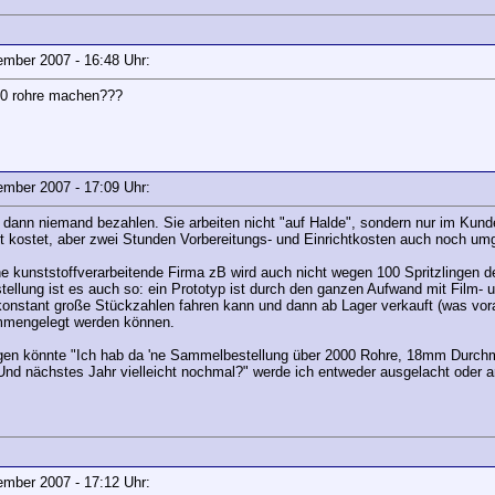
vember 2007 - 16:48 Uhr:
 60 rohre machen???
vember 2007 - 17:09 Uhr:
ll dann niemand bezahlen. Sie arbeiten nicht "auf Halde", sondern nur im Ku
Cent kostet, aber zwei Stunden Vorbereitungs- und Einrichtkosten auch noch 
ine kunststoffverarbeitende Firma zB wird auch nicht wegen 100 Spritzlingen 
stellung ist es auch so: ein Prototyp ist durch den ganzen Aufwand mit Film- 
 konstant große Stückzahlen fahren kann und dann ab Lager verkauft (was vor
mmengelegt werden können.
gen könnte "Ich hab da 'ne Sammelbestellung über 2000 Rohre, 18mm Durchme
nd nächstes Jahr vielleicht nochmal?" werde ich entweder ausgelacht oder a
vember 2007 - 17:12 Uhr: